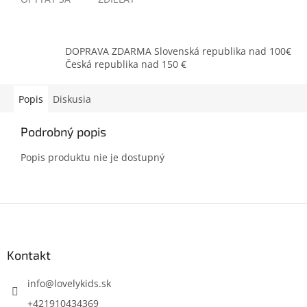
DOPRAVA ZDARMA Slovenská republika nad 100€
Česká republika nad 150 €
Popis
Diskusia
Podrobný popis
Popis produktu nie je dostupný
Z
á
p
ä
Kontakt
t
i
info
@
lovelykids.sk
e
+421910434369