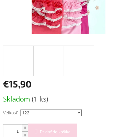
€15,90
Jednotková
Skladom
(1 ks)
cena:
Veľkosť
Pridať do košíka