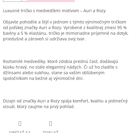
Luxusné tričko s medvedíkmi motívom – Auri a Rozy
Objavte pohodlie a štýl v jednom s týmto výnimočným tričkom
od poľskej značky Auri a Rozy. Vyrobené z kvalitnej zmesi 95 %
bavlny a 5 % elastánu, tričko je mimoriadne príjemné na dotyk,
priedušné a zároveň si udržiava svoj tvar.
Roztomilé medvedíky, ktoré zdobia prednú časť, dodávajú
kúsku hravý, no stále elegantný nádych. Či už ho zladíte s
džínsami alebo sukňou, stane sa vaším obľúbeným
spoločníkom na bežné aj výnimočné dni.
Dizajn od značky Auri a Rozy spája komfort, kvalitu a jedinečný
vizuál, ktorý zaujme na prvý pohľad.
OPÝTAŤ SA
ZDIEĽAŤ