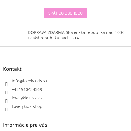
SPÄŤ DO OBCHODU
DOPRAVA ZDARMA Slovenská republika nad 100€
Česká republika nad 150 €
Z
á
p
ä
Kontakt
t
i
info
@
lovelykids.sk
e
+421910434369
lovelykids_sk_cz
Lovelykids shop
Informácie pre vás