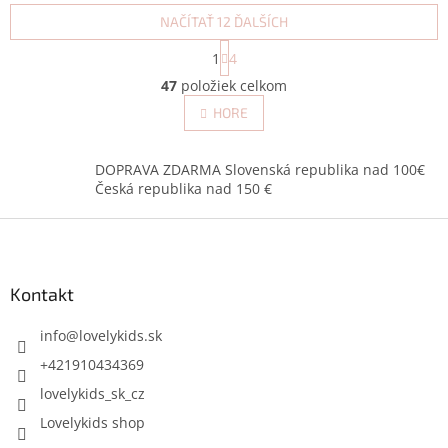
NAČÍTAŤ 12 ĎALŠÍCH
S
1
4
t
O
r
47
položiek celkom
v
á
l
HORE
n
á
k
d
o
v
a
DOPRAVA ZDARMA Slovenská republika nad 100€
a
c
Česká republika nad 150 €
n
i
i
Z
e
e
p
á
r
p
v
ä
Kontakt
k
t
y
i
info
@
lovelykids.sk
v
e
ý
+421910434369
p
lovelykids_sk_cz
i
s
Lovelykids shop
u