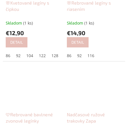
🌸Kvetované legíny s
🌸Rebrované legíny s
čipkou
riasením
Skladom
(1 ks)
Skladom
(1 ks)
€12,90
€14,90
DETAIL
DETAIL
86
92
104
122
128
134
86
92
116
🩷Rebrované bavlnené
Nadčasové ružové
zvonové legínky
trakovky Zapa