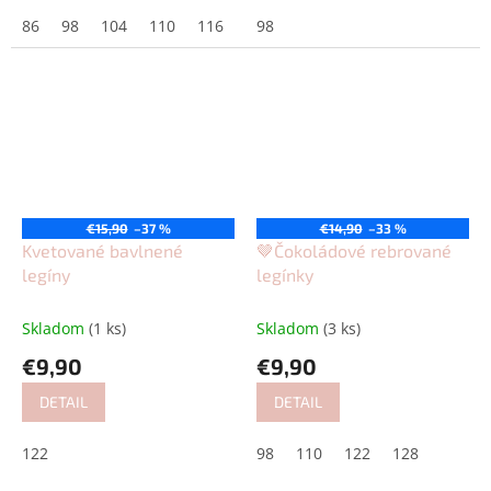
86
98
104
110
116
98
€15,90
–37 %
€14,90
–33 %
Kvetované bavlnené
🤎Čokoládové rebrované
legíny
legínky
Skladom
(1 ks)
Skladom
(3 ks)
€9,90
€9,90
DETAIL
DETAIL
122
98
110
122
128