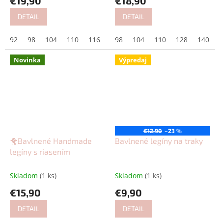
€19,90
€18,90
DETAIL
DETAIL
92
98
104
110
116
98
104
110
128
140
Novinka
Výpredaj
€12,90
–23 %
🐥Bavlnené Handmade
Bavlnené legíny na traky
legíny s riasením
Skladom
(1 ks)
Skladom
(1 ks)
€15,90
€9,90
DETAIL
DETAIL