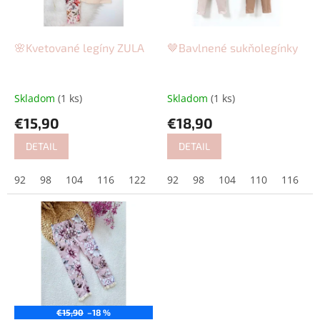
p
o
r
v
o
d
🌸Kvetované legíny ZULA
🤎Bavlnené sukňolegínky
u
k
t
Skladom
(1 ks)
Skladom
(1 ks)
o
€15,90
€18,90
v
DETAIL
DETAIL
92
98
104
116
122
128
92
134
98
104
110
116
1
€15,90
–18 %