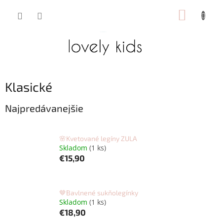
Prejsť
NÁKUP
na
obsah
KOŠÍK
Klasické
Najpredávanejšie
🌸Kvetované legíny ZULA
Skladom
(1 ks)
€15,90
🤎Bavlnené sukňolegínky
Skladom
(1 ks)
€18,90