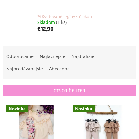
🌸Kvetované legíny s čipkou
Skladom
(1 ks)
€12,90
R
a
Odporúčame
Najlacnejšie
Najdrahšie
d
e
Najpredávanejšie
Abecedne
n
i
e
OTVORIŤ FILTER
p
r
V
Novinka
Novinka
o
ý
d
p
u
i
k
s
t