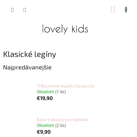
Prejsť
NÁKUP
na
obsah
KOŠÍK
Klasické legíny
Najpredávanejšie
💛Bavlnené tepláky Despacito
Skladom
(1 ks)
€19,90
Biele trakovky pre bábätká
Skladom
(2 ks)
€9,90