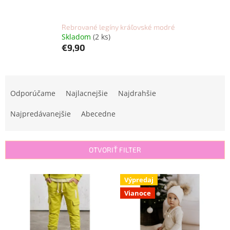
Rebrované legíny kráľovské modré
Skladom
(2 ks)
€9,90
R
a
Odporúčame
Najlacnejšie
Najdrahšie
d
e
Najpredávanejšie
Abecedne
n
i
e
OTVORIŤ FILTER
p
r
V
Výpredaj
o
ý
d
Vianoce
p
u
i
k
s
t