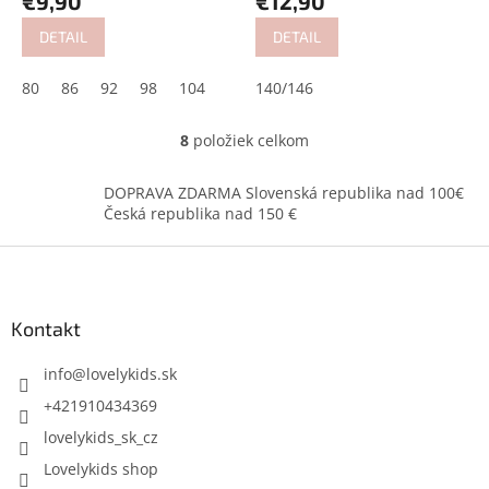
€9,90
€12,90
DETAIL
DETAIL
80
86
92
98
104
140/146
8
položiek celkom
O
v
l
DOPRAVA ZDARMA Slovenská republika nad 100€
á
Česká republika nad 150 €
d
a
Z
c
á
i
p
e
ä
Kontakt
p
t
r
i
info
@
lovelykids.sk
v
k
e
+421910434369
y
lovelykids_sk_cz
v
ý
Lovelykids shop
p