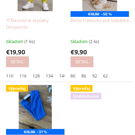
p
o
r
v
o
€19,90
–50 %
d
💛Bavlnené tepláky
Biele trakovky pre bábätká
u
Despacito
k
t
Skladom
(1 ks)
Skladom
(2 ks)
o
€19,90
€9,90
v
DETAIL
DETAIL
110
116
128
134
140
80
86
92
62
Výpredaj
Výpredaj
Doskladnené
€15,90
–37 %