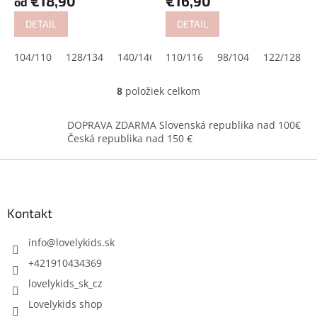
€18,90
€16,90
od
DETAIL
DETAIL
104/110
128/134
140/146
110/116
116/122
98/104
146
122/128
8
položiek celkom
O
v
l
DOPRAVA ZDARMA Slovenská republika nad 100€
á
Česká republika nad 150 €
d
a
Z
c
á
i
p
e
ä
Kontakt
p
t
r
i
info
@
lovelykids.sk
v
k
e
+421910434369
y
lovelykids_sk_cz
v
ý
Lovelykids shop
p