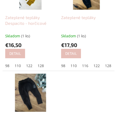
p
o
r
v
o
d
Zateplené tepláky
Zateplené tepláky
u
Despacito - horčicové
k
t
Skladom
(1 ks)
Skladom
(1 ks)
o
€16,50
€17,90
v
DETAIL
DETAIL
98
110
122
128
98
110
116
122
128