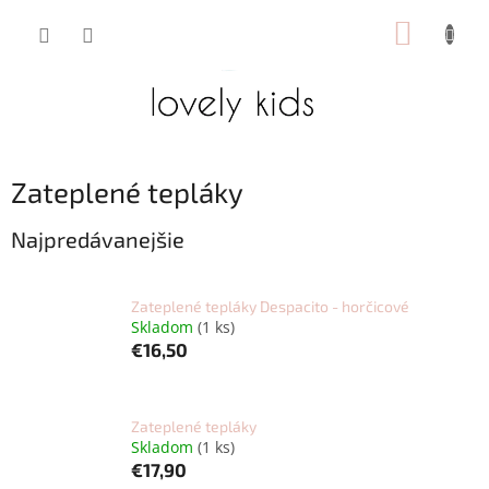
Prejsť
NÁKUP
na
obsah
KOŠÍK
Zateplené tepláky
Najpredávanejšie
Zateplené tepláky Despacito - horčicové
Skladom
(1 ks)
€16,50
Zateplené tepláky
Skladom
(1 ks)
€17,90