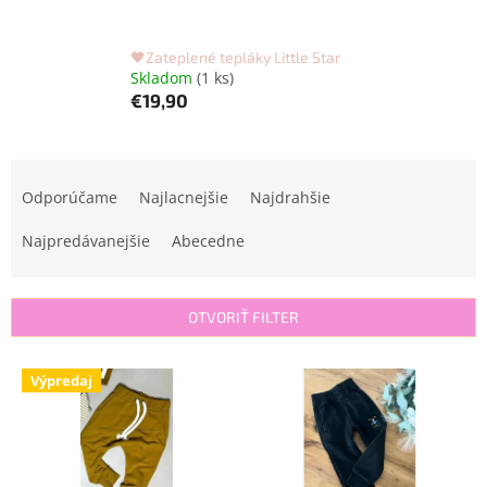
🖤Zateplené tepláky Little Star
Skladom
(1 ks)
€19,90
R
a
Odporúčame
Najlacnejšie
Najdrahšie
d
e
Najpredávanejšie
Abecedne
n
i
e
OTVORIŤ FILTER
p
r
V
Výpredaj
o
ý
d
p
u
i
k
s
t