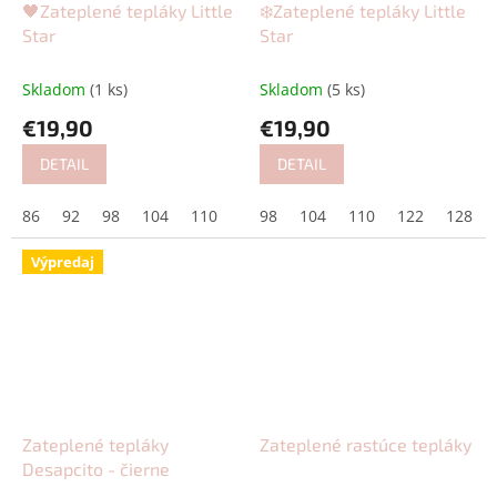
🖤Zateplené tepláky Little
❄️Zateplené tepláky Little
Star
Star
Skladom
(1 ks)
Skladom
(5 ks)
€19,90
€19,90
DETAIL
DETAIL
86
92
98
104
110
122
98
128
104
110
122
128
Výpredaj
Zateplené tepláky
Zateplené rastúce tepláky
Desapcito - čierne