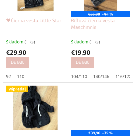
p
o
r
v
o
€35,90
–44 %
d
🖤Čierna vesta Little Star
Riflová čierna vesta
u
Maschmnie
k
t
Skladom
(1 ks)
Skladom
(1 ks)
o
€29,90
€19,90
v
DETAIL
DETAIL
92
110
104/110
140/146
116/122
Výpredaj
€39,90
–35 %