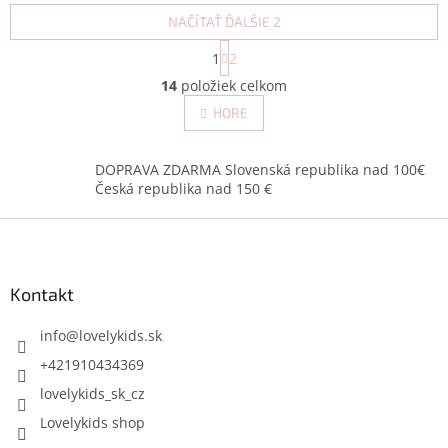
NAČÍTAŤ ĎALŠIE 2
S
1
2
t
O
r
14
položiek celkom
v
á
l
HORE
n
á
k
d
o
v
a
DOPRAVA ZDARMA Slovenská republika nad 100€
a
c
Česká republika nad 150 €
n
i
i
Z
e
e
p
á
r
p
v
ä
Kontakt
k
t
y
i
info
@
lovelykids.sk
v
e
ý
+421910434369
p
lovelykids_sk_cz
i
s
Lovelykids shop
u