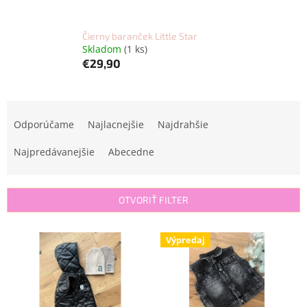
Čierny baranček Little Star
Skladom
(1 ks)
€29,90
R
a
Odporúčame
Najlacnejšie
Najdrahšie
d
e
Najpredávanejšie
Abecedne
n
i
e
OTVORIŤ FILTER
p
r
V
Výpredaj
o
ý
d
p
u
i
k
s
t