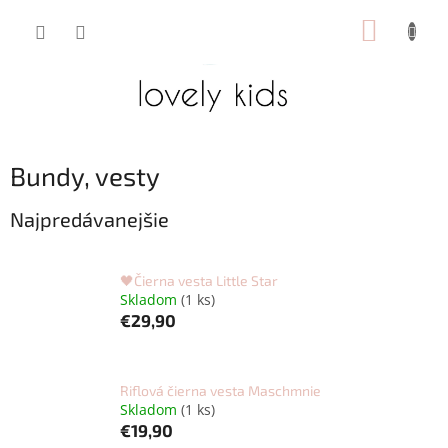
Prejsť
NÁKUP
na
obsah
KOŠÍK
Bundy, vesty
Najpredávanejšie
🖤Čierna vesta Little Star
Skladom
(1 ks)
€29,90
Riflová čierna vesta Maschmnie
Skladom
(1 ks)
€19,90