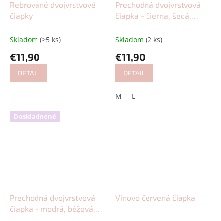
Rebrované dvojvrstvové
Prechodná dvojvrstvová
čiapky
čiapka - čierna, šedá,
tmavozelená
Skladom
(>5 ks)
Skladom
(2 ks)
€11,90
€11,90
DETAIL
DETAIL
M
L
Doskladnené
Prechodná dvojvrstvová
Vínovo červená čiapka
čiapka - modrá, béžová,
hnedá