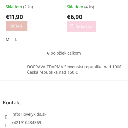
Skladom
(2 ks)
Skladom
(4 ks)
€11,90
€6,90
DETAIL
Do košíka
M
L
6
položiek celkom
O
v
l
DOPRAVA ZDARMA Slovenská republika nad 100€
á
Česká republika nad 150 €
d
a
Z
c
á
i
p
e
ä
Kontakt
p
t
r
i
info
@
lovelykids.sk
v
k
e
+421910434369
y