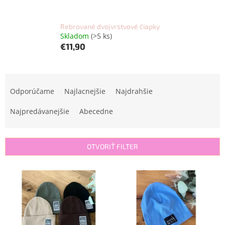
Rebrované dvojvrstvové čiapky
Skladom
(>5 ks)
€11,90
R
a
Odporúčame
Najlacnejšie
Najdrahšie
d
e
Najpredávanejšie
Abecedne
n
i
e
OTVORIŤ FILTER
p
r
V
o
ý
d
p
u
i
k
s
t