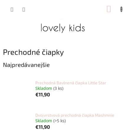
Prejsť
NÁKUP
na
obsah
KOŠÍK
Prechodné čiapky
Najpredávanejšie
Prechodná Bavlnená čiapka Little Star
Skladom
(3 ks)
€11,90
Dvojvrstvová prechodná čiapka Mashmnie
Skladom
(>5 ks)
€11,90