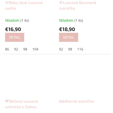
🩵Baby blue luxusná
🌸Luxusná Bavlnená
sukňa
suknička
Skladom
(1 ks)
Skladom
(1 ks)
€16,90
€18,90
DETAIL
DETAIL
86
92
98
104
92
98
116
🤎Béžová luxusná
Nádherná suknička
suknička s čipkou