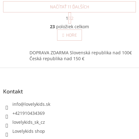
NAČÍTAŤ 11 ĎALŠÍCH
S
1
2
t
O
r
23
položiek celkom
v
á
l
HORE
n
á
k
d
o
v
a
DOPRAVA ZDARMA Slovenská republika nad 100€
a
c
Česká republika nad 150 €
n
i
i
Z
e
e
p
á
r
p
v
ä
Kontakt
k
t
y
i
info
@
lovelykids.sk
v
e
ý
+421910434369
p
lovelykids_sk_cz
i
s
Lovelykids shop
u