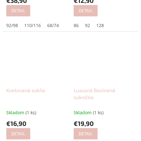
€38,90
€12,90
DETAIL
DETAIL
92/98
110/116
68/74
86
92
128
Kvetovaná sukňa
Luxusná Bavlnená
suknička
Skladom
(1 ks)
Skladom
(1 ks)
€16,90
€19,90
DETAIL
DETAIL