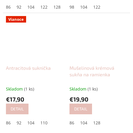
86
92
104
122
128
98
104
122
Vianoce
Antracitová suknička
Mušelinová krémová
sukňa na ramienka
Skladom
(1 ks)
Skladom
(1 ks)
€17,90
€19,90
DETAIL
DETAIL
86
92
104
110
86
104
128