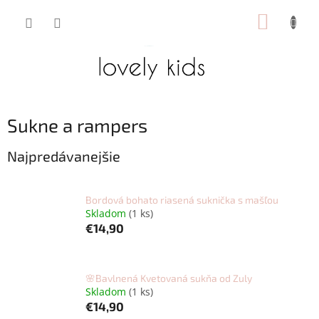
Prejsť
NÁKUP
na
obsah
KOŠÍK
Sukne a rampers
Najpredávanejšie
Bordová bohato riasená suknička s mašľou
Skladom
(1 ks)
€14,90
🌸Bavlnená Kvetovaná sukňa od Zuly
Skladom
(1 ks)
€14,90