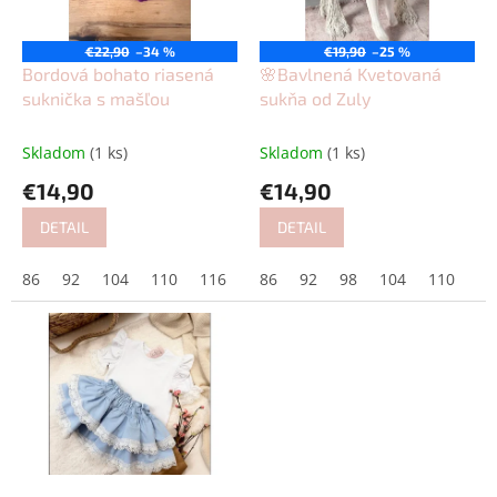
p
o
r
v
o
€22,90
–34 %
€19,90
–25 %
d
Bordová bohato riasená
🌸Bavlnená Kvetovaná
u
suknička s mašľou
sukňa od Zuly
k
t
Skladom
(1 ks)
Skladom
(1 ks)
o
€14,90
€14,90
v
DETAIL
DETAIL
86
92
104
110
116
122
86
128
92
98
104
110
11