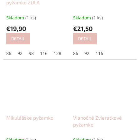
pyžamko ZULA
Skladom
(1 ks)
Skladom
(1 ks)
€19,90
€21,50
DETAIL
DETAIL
86
92
98
116
128
86
92
116
Mikulášske pyžamko
Vianočné Zvieratkové
pyžamko
Skladom
(1 ks)
Skladom
(1 ks)