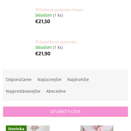
🌸Dinkové pyžamko Helen
Skladom
(1 ks)
€21,50
🐰Zajačikové pyžamko
Skladom
(1 ks)
€21,90
R
a
Odporúčame
Najlacnejšie
Najdrahšie
d
e
Najpredávanejšie
Abecedne
n
i
e
OTVORIŤ FILTER
p
r
V
Novinka
o