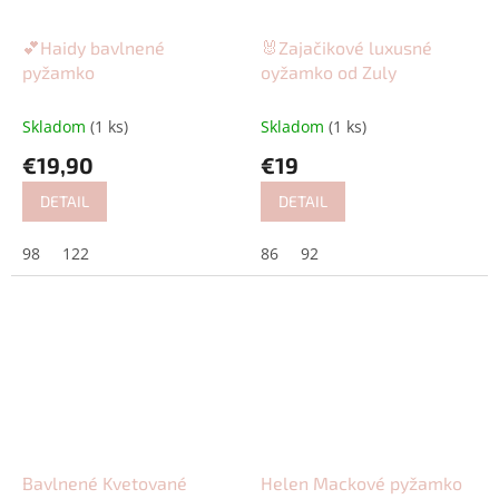
💕Haidy bavlnené
🐰Zajačikové luxusné
pyžamko
oyžamko od Zuly
Skladom
(1 ks)
Skladom
(1 ks)
€19,90
€19
DETAIL
DETAIL
98
122
86
92
Bavlnené Kvetované
Helen Mackové pyžamko