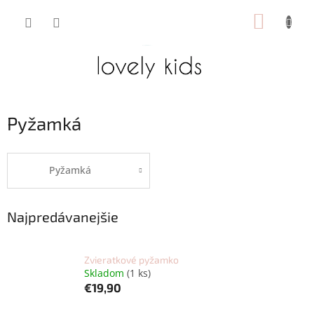
Prejsť
NÁKUP
na
obsah
KOŠÍK
Pyžamká
Pyžamká
Najpredávanejšie
Zvieratkové pyžamko
Skladom
(1 ks)
€19,90