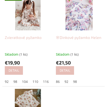
ý
d
p
u
i
k
s
t
p
o
r
v
o
d
Zvieratkové pyžamko
🌸Dinkové pyžamko Helen
u
k
t
Skladom
(1 ks)
Skladom
(1 ks)
o
€19,90
€21,50
v
DETAIL
DETAIL
92
98
104
110
116
122
86
128
92
98
134
140