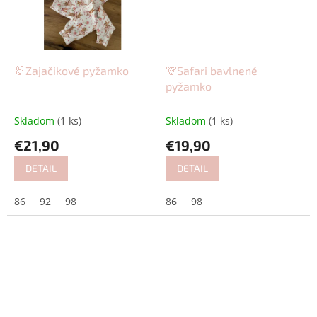
🐰Zajačikové pyžamko
🦒Safari bavlnené
pyžamko
Skladom
(1 ks)
Skladom
(1 ks)
€21,90
€19,90
DETAIL
DETAIL
86
92
98
86
98