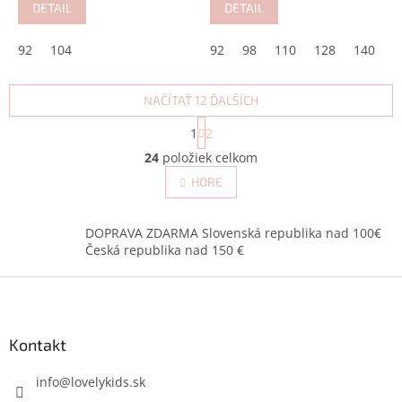
DETAIL
DETAIL
92
104
92
98
110
128
140
NAČÍTAŤ 12 ĎALŠÍCH
S
1
2
t
O
r
24
položiek celkom
v
á
l
HORE
n
á
k
d
o
v
a
DOPRAVA ZDARMA Slovenská republika nad 100€
a
c
Česká republika nad 150 €
n
i
i
Z
e
e
p
á
r
p
v
ä
Kontakt
k
t
y
i
info
@
lovelykids.sk
v