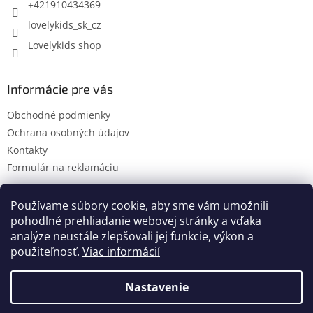
e
ý
+421910434369
p
lovelykids_sk_cz
i
s
Lovelykids shop
u
Informácie pre vás
Obchodné podmienky
Ochrana osobných údajov
Kontakty
Formulár na reklamáciu
Používame súbory cookie, aby sme vám umožnili
pohodlné prehliadanie webovej stránky a vďaka
Kontakty
Novinky
analýze neustále zlepšovali jej funkcie, výkon a
použiteľnosť.
Viac informácií
Nastavenie
Vytvoril Shoptet