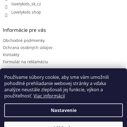
lovelykids_sk_cz
v
ý
Lovelykids shop
p
i
s
Informácie pre vás
u
Obchodné podmienky
Ochrana osobných údajov
Kontakty
Formulár na reklamáciu
Používame súbory cookie, aby sme vám umožnili
pohodlné prehliadanie webovej stránky a vďaka
Kontakty
Novinky
analýze neustále zlepšovali jej funkcie, výkon a
použiteľnosť.
Viac informácií
Nastavenie
Vytvoril Shoptet