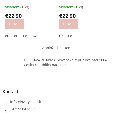
k
t
Skladom
(1 ks)
Skladom
(1 ks)
o
€22,90
€22,90
v
DETAIL
DETAIL
80
86
68
74
62
68
2
položiek celkom
O
v
l
DOPRAVA ZDARMA Slovenská republika nad 100€
á
Česká republika nad 150 €
d
a
Z
c
á
i
p
e
ä
Kontakt
p
t
r
i
info
@
lovelykids.sk
v
k
e
+421910434369
y