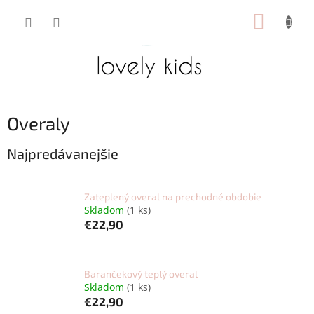
Prejsť
NÁKUP
na
obsah
KOŠÍK
Overaly
Najpredávanejšie
Zateplený overal na prechodné obdobie
Skladom
(1 ks)
€22,90
Barančekový teplý overal
Skladom
(1 ks)
€22,90