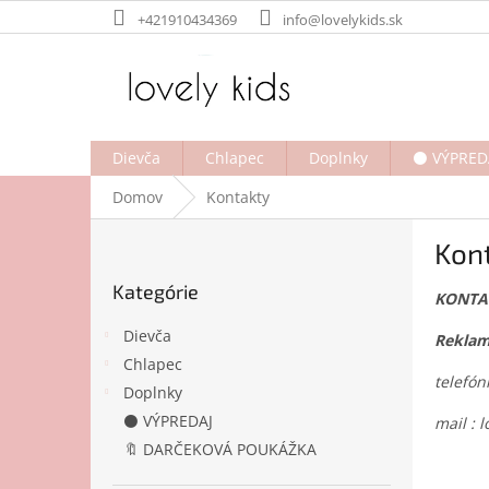
Prejsť
+421910434369
info@lovelykids.sk
na
obsah
Dievča
Chlapec
Doplnky
⚫ VÝPRED
Domov
Kontakty
B
Kon
o
Preskočiť
č
Kategórie
kategórie
KONTA
n
ý
Dievča
Reklam
p
Chlapec
a
telefón
Doplnky
n
e
⚫ VÝPREDAJ
mail : 
l
🔖 DARČEKOVÁ POUKÁŽKA