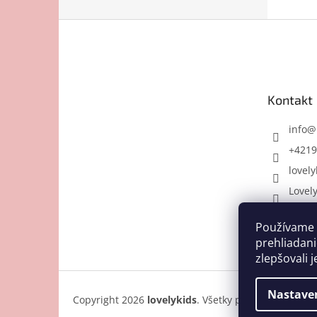
Z
á
p
ä
t
Kontakt
i
e
info
@
+4219
lovely
Lovel
Používame 
prehliadani
zlepšovali j
Nastave
Copyright 2026
lovelykids
. Všetky práva vyhradené