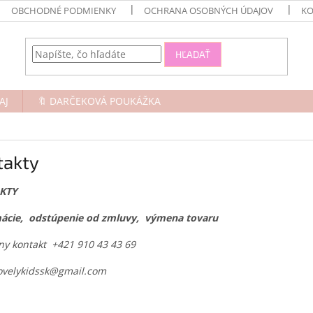
OBCHODNÉ PODMIENKY
OCHRANA OSOBNÝCH ÚDAJOV
KO
HĽADAŤ
AJ
🔖 DARČEKOVÁ POUKÁŽKA
takty
KTY
ácie, odstúpenie od zmluvy, výmena tovaru
ny kontakt +421 910 43 43 69
lovelykidssk@gmail.com