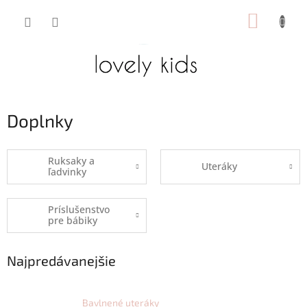
Prejsť
NÁKUP
na
obsah
KOŠÍK
Doplnky
Ruksaky a
Uteráky
ľadvinky
Príslušenstvo
pre bábiky
Najpredávanejšie
Bavlnené uteráky