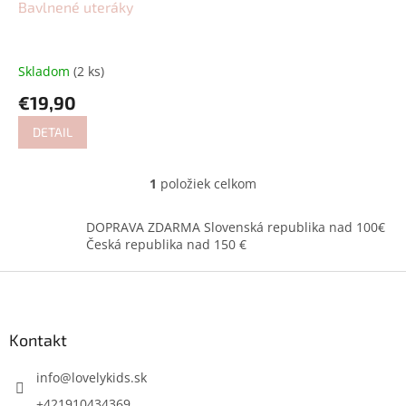
d
Bavlnené uteráky
u
k
t
Skladom
(2 ks)
o
€19,90
v
DETAIL
1
položiek celkom
O
v
l
DOPRAVA ZDARMA Slovenská republika nad 100€
á
Česká republika nad 150 €
d
a
Z
c
á
i
p
e
ä
Kontakt
p
t
r
i
info
@
lovelykids.sk
v
k
e
+421910434369