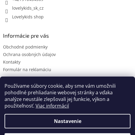
y
lovelykids_sk_cz
v
ý
Lovelykids shop
p
i
s
Informácie pre vás
u
Obchodné podmienky
Ochrana osobných údajov
Kontakty
Formulár na reklamáciu
Používame súbory cookie, aby sme vám umožnili
pohodlné prehliadanie webovej stránky a vďaka
Kontakty
Novinky
analýze neustále zlepšovali jej funkcie, výkon a
použiteľnosť.
Viac informácií
Nastavenie
Vytvoril Shoptet