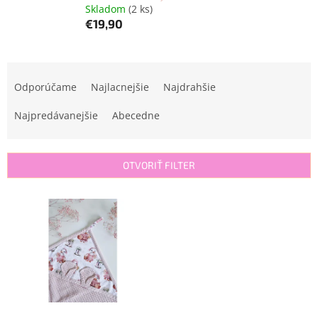
Skladom
(2 ks)
€19,90
R
a
Odporúčame
Najlacnejšie
Najdrahšie
d
e
Najpredávanejšie
Abecedne
n
i
e
OTVORIŤ FILTER
p
r
V
o
ý
d
p
u
i
k
s
t
p
o
r
v
o