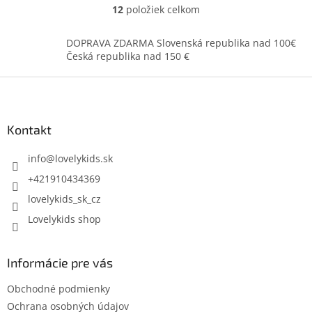
12
položiek celkom
O
v
l
DOPRAVA ZDARMA Slovenská republika nad 100€
á
Česká republika nad 150 €
d
a
Z
c
á
i
p
e
ä
Kontakt
p
t
r
i
info
@
lovelykids.sk
v
k
e
+421910434369
y
lovelykids_sk_cz
v
ý
Lovelykids shop
p
i
s
Informácie pre vás
u
Obchodné podmienky
Ochrana osobných údajov