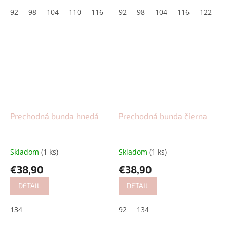
92
98
104
110
116
122
92
128
98
104
134
116
122
1
Prechodná bunda hnedá
Prechodná bunda čierna
Skladom
(1 ks)
Skladom
(1 ks)
€38,90
€38,90
DETAIL
DETAIL
134
92
134