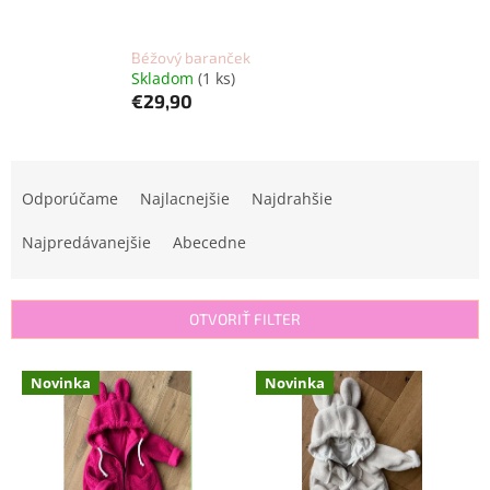
Béžový baranček
Skladom
(1 ks)
€29,90
R
a
Odporúčame
Najlacnejšie
Najdrahšie
d
e
Najpredávanejšie
Abecedne
n
i
e
OTVORIŤ FILTER
p
r
V
Novinka
Novinka
o
ý
d
p
u
i
k
s
t