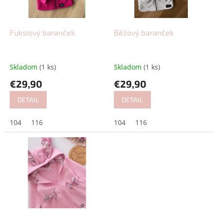
p
o
r
v
o
d
Fuksiový baranček
Béžový baranček
u
k
t
Skladom
(1 ks)
Skladom
(1 ks)
o
€29,90
€29,90
v
DETAIL
DETAIL
104
116
104
116