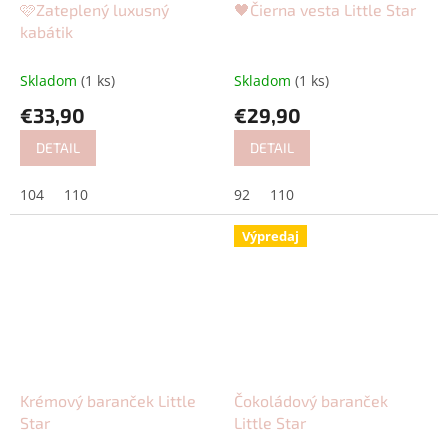
🩷Zateplený luxusný
🖤Čierna vesta Little Star
kabátik
Skladom
(1 ks)
Skladom
(1 ks)
€33,90
€29,90
DETAIL
DETAIL
104
110
92
110
Výpredaj
Krémový baranček Little
Čokoládový baranček
Star
Little Star