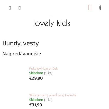
Prejsť
NÁKUP
na
obsah
KOŠÍK
Bundy, vesty
Najpredávanejšie
Fuksiový baranček
Skladom
(1 ks)
€29,90
🤎Zateplený predĺžený kabátik
Skladom
(1 ks)
€31,90