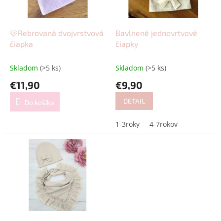
p
o
r
v
o
d
🩷Rebrovaná dvojvrstvová
Bavlnené jednovrtvové
u
čiapka
čiapky
k
t
Skladom
(>5 ks)
Skladom
(>5 ks)
o
€11,90
€9,90
v
DETAIL
Do košíka
1-3roky
4-7rokov