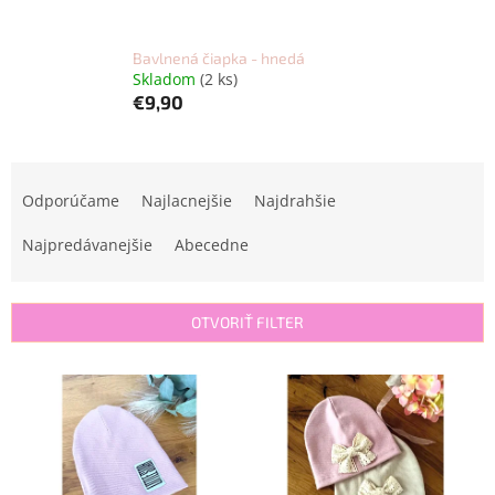
Bavlnená čiapka - hnedá
Skladom
(2 ks)
€9,90
R
a
Odporúčame
Najlacnejšie
Najdrahšie
d
e
Najpredávanejšie
Abecedne
n
i
e
OTVORIŤ FILTER
p
r
V
o
ý
d
p
u
i
k
s
t