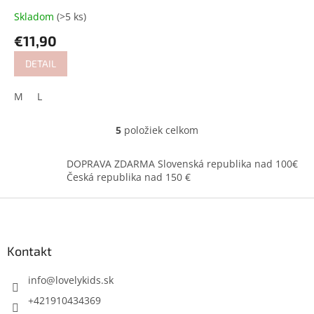
Skladom
(>5 ks)
€11,90
DETAIL
M
L
5
položiek celkom
O
v
l
DOPRAVA ZDARMA Slovenská republika nad 100€
á
Česká republika nad 150 €
d
a
Z
c
á
i
p
e
ä
Kontakt
p
t
r
i
info
@
lovelykids.sk
v
k
e
+421910434369
y