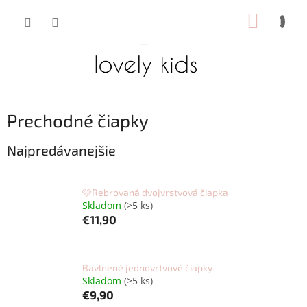
Prejsť
NÁKUP
na
obsah
KOŠÍK
Prechodné čiapky
Najpredávanejšie
🩷Rebrovaná dvojvrstvová čiapka
Skladom
(>5 ks)
€11,90
Bavlnené jednovrtvové čiapky
Skladom
(>5 ks)
€9,90