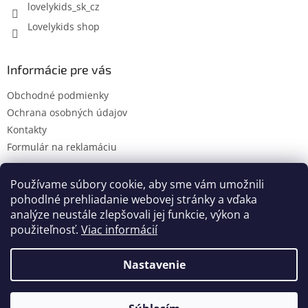
lovelykids_sk_cz
v
ý
Lovelykids shop
p
i
s
Informácie pre vás
u
Obchodné podmienky
Ochrana osobných údajov
Kontakty
Formulár na reklamáciu
Používame súbory cookie, aby sme vám umožnili
pohodlné prehliadanie webovej stránky a vďaka
Kontakty
Novinky
analýze neustále zlepšovali jej funkcie, výkon a
použiteľnosť.
Viac informácií
Nastavenie
Vytvoril Shoptet