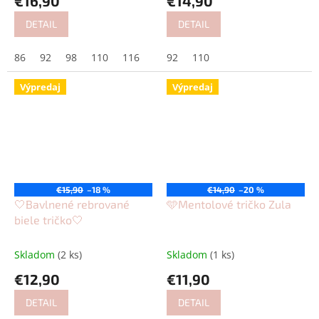
€16,90
€14,90
DETAIL
DETAIL
86
92
98
110
116
122
92
128
110
134
Výpredaj
Výpredaj
€15,90
–18 %
€14,90
–20 %
🤍Bavlnené rebrované
🩵Mentolové tričko Zula
biele tričko🤍
Skladom
(2 ks)
Skladom
(1 ks)
€12,90
€11,90
DETAIL
DETAIL