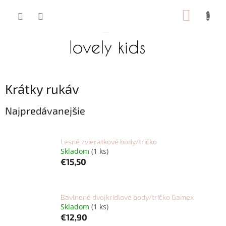
Prejsť
NÁKUP
na
obsah
KOŠÍK
Krátky rukáv
Najpredávanejšie
Lesné zvieratkové body/tričko
Skladom
(1 ks)
€15,50
Bavlnené dvojkrídlové body/tričko Gamex
Skladom
(1 ks)
€12,90