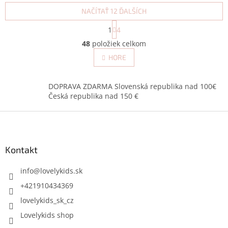
NAČÍTAŤ 12 ĎALŠÍCH
S
1
4
t
O
r
48
položiek celkom
v
á
l
HORE
n
á
k
d
o
v
a
DOPRAVA ZDARMA Slovenská republika nad 100€
a
c
Česká republika nad 150 €
n
i
i
Z
e
e
p
á
r
p
v
ä
Kontakt
k
t
y
i
info
@
lovelykids.sk
v
e
ý
+421910434369
p
lovelykids_sk_cz
i
s
Lovelykids shop
u