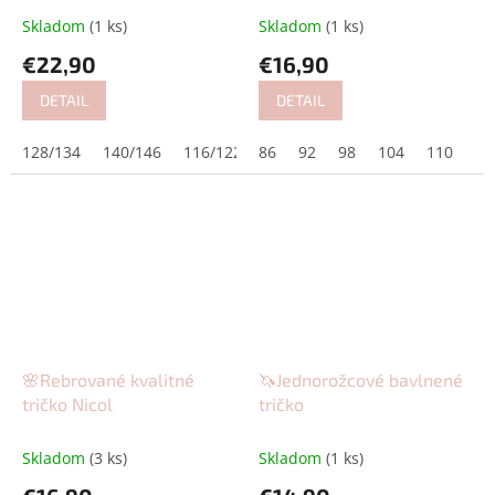
Skladom
(1 ks)
Skladom
(1 ks)
€22,90
€16,90
DETAIL
DETAIL
128/134
140/146
116/122
86
152/158
92
98
104
110
12
🌸Rebrované kvalitné
🦄Jednorožcové bavlnené
tričko Nicol
tričko
Skladom
(3 ks)
Skladom
(1 ks)