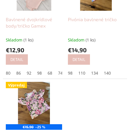
p
o
r
v
o
d
Bavlnené dvojkrídlové
Pivónia bavlnené tričko
u
body/tričko Gamex
k
t
Skladom
(1 ks)
Skladom
(1 ks)
o
€12,90
€14,90
v
DETAIL
DETAIL
80
86
92
98
68
74
98
104
110
110
134
116
140
Výpredaj
€15,90
–25 %