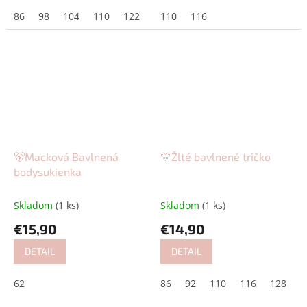
86
98
104
110
122
128
110
134
116
🐻Macková Bavlnená
💛Žlté bavlnené tričko
bodysukienka
Skladom
(1 ks)
Skladom
(1 ks)
€15,90
€14,90
DETAIL
DETAIL
62
86
92
110
116
128