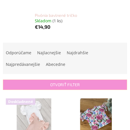
Pivónia bavlnené tričko
Skladom
(1 ks)
€14,90
R
a
Odporúčame
Najlacnejšie
Najdrahšie
d
e
Najpredávanejšie
Abecedne
n
i
e
OTVORIŤ FILTER
p
r
V
Doskladnené
o
ý
d
p
u
i
k
s
t