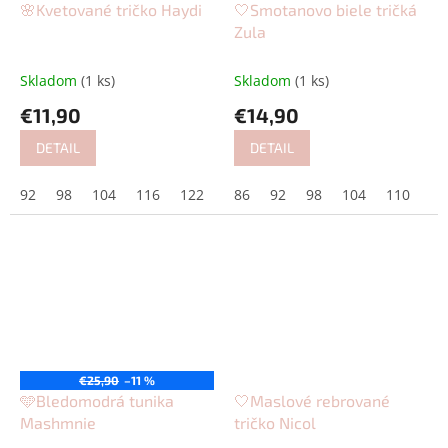
🌸Kvetované tričko Haydi
🤍Smotanovo biele tričká
Zula
Skladom
(1 ks)
Skladom
(1 ks)
€11,90
€14,90
DETAIL
DETAIL
92
98
104
116
122
128
86
92
98
104
110
12
€25,90
–11 %
🩵Bledomodrá tunika
🤍Maslové rebrované
Mashmnie
tričko Nicol