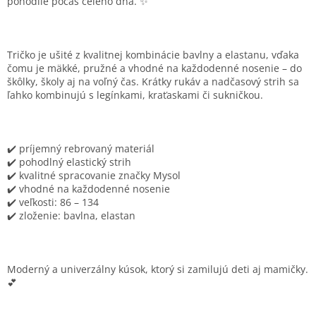
pohodlie počas celého dňa. ✨
Tričko je ušité z kvalitnej kombinácie bavlny a elastanu, vďaka
čomu je mäkké, pružné a vhodné na každodenné nosenie – do
škôlky, školy aj na voľný čas. Krátky rukáv a nadčasový strih sa
ľahko kombinujú s legínkami, kraťaskami či sukničkou.
✔️ príjemný rebrovaný materiál
✔️ pohodlný elastický strih
✔️ kvalitné spracovanie značky Mysol
✔️ vhodné na každodenné nosenie
✔️ veľkosti: 86 – 134
✔️ zloženie: bavlna, elastan
Moderný a univerzálny kúsok, ktorý si zamilujú deti aj mamičky.
💕