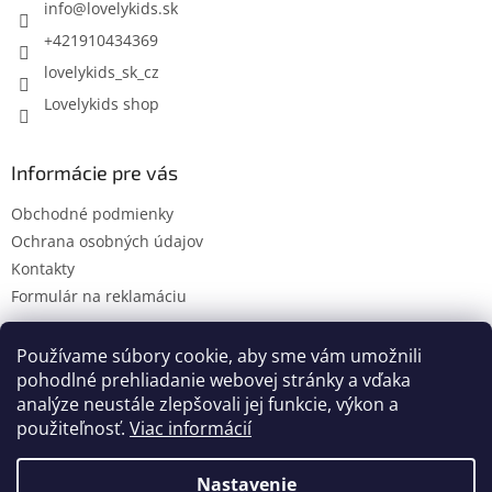
i
info
@
lovelykids.sk
e
+421910434369
lovelykids_sk_cz
Lovelykids shop
Informácie pre vás
Obchodné podmienky
Ochrana osobných údajov
Kontakty
Formulár na reklamáciu
Používame súbory cookie, aby sme vám umožnili
pohodlné prehliadanie webovej stránky a vďaka
Kontakty
Novinky
analýze neustále zlepšovali jej funkcie, výkon a
použiteľnosť.
Viac informácií
Nastavenie
Vytvoril Shoptet