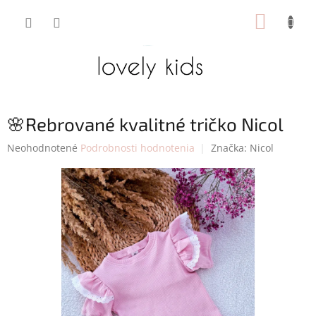
Prejsť
NÁKUP
na
obsah
KOŠÍK
🌸Rebrované kvalitné tričko Nicol
Priemerné
Neohodnotené
Podrobnosti hodnotenia
Značka:
Nicol
hodnotenie
produktu
je
0,0
z
5
hviezdičiek.