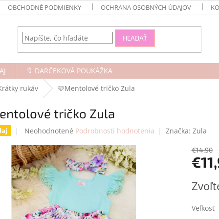
OBCHODNÉ PODMIENKY
OCHRANA OSOBNÝCH ÚDAJOV
KO
HĽADAŤ
AJ
🔖 DARČEKOVÁ POUKÁŽKA
Krátky rukáv
🩵Mentolové tričko Zula
ntolové tričko Zula
Priemerné
Neohodnotené
Podrobnosti hodnotenia
Značka:
Zula
daj
hodnotenie
produktu
€14,90
€11
je
0,0
z
Jednotk
Zvoľt
5
cena:
hviezdičiek.
Veľkosť