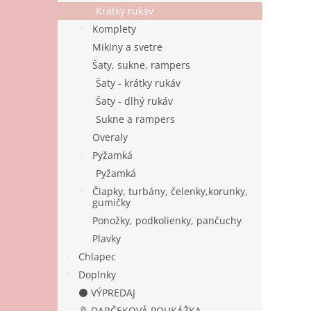
Krátky rukáv
Komplety
Mikiny a svetre
Šaty, sukne, rampers
Šaty - krátky rukáv
Šaty - dlhý rukáv
Sukne a rampers
Overaly
Pyžamká
Pyžamká
Čiapky, turbány, čelenky,korunky,
gumičky
Ponožky, podkolienky, pančuchy
Plavky
Chlapec
Doplnky
⚫ VÝPREDAJ
🔖 DARČEKOVÁ POUKÁŽKA