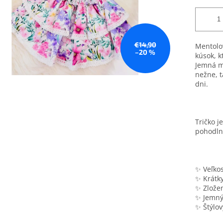
€14,90
Mentolov
–20 %
kúsok, kt
Jemná m
nežne, t
dni.
Tričko j
pohodlný
✨ Veľkos
✨ Krátk
✨ Zložen
✨ Jemný,
✨ Štýlov