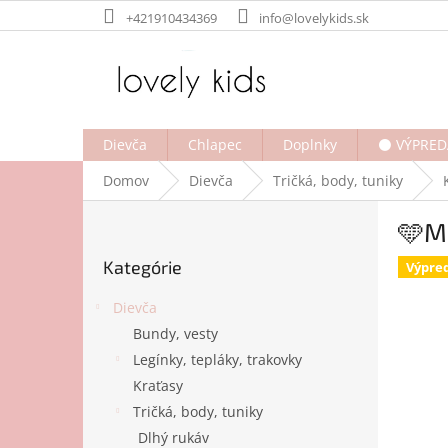
Prejsť
+421910434369
info@lovelykids.sk
na
obsah
Dievča
Chlapec
Doplnky
⚫ VÝPRED
Domov
Dievča
Tričká, body, tuniky
B
🩵Me
o
Preskočiť
č
Kategórie
kategórie
Výpre
n
ý
Dievča
p
Bundy, vesty
a
Legínky, tepláky, trakovky
n
e
Kraťasy
l
Tričká, body, tuniky
Dlhý rukáv