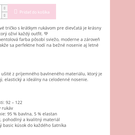
Pridať do košíka
é tričko s krátkym rukávom pre dievčatá je krásny
orý oživí každý outfit. 💚
entolová farba pôsobí sviežo, moderne a zároveň
akže sa perfektne hodí na bežné nosenie aj letné
e ušité z príjemného bavlneného materiálu, ktorý je
, elastický a ideálny na celodenné nosenie.
ti: 92 – 122
y rukáv
ie: 95 % bavlna, 5 % elastan
 pohodlný a kvalitný materiál
ý basic kúsok do každého šatníka