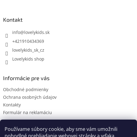
á
p
ä
Kontakt
t
i
info
@
lovelykids.sk
e
+421910434369
lovelykids_sk_cz
Lovelykids shop
Informácie pre vás
Obchodné podmienky
Ochrana osobných údajov
Kontakty
Formulár na reklamáciu
Používame súbory cookie, aby sme vám umožnili
pohodlné prehliadanie webovej stránky a vďaka
Kontakty
Novinky