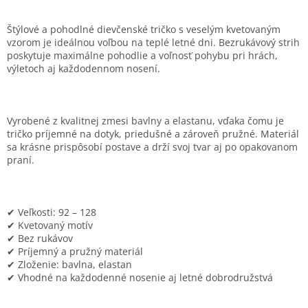
Štýlové a pohodlné dievčenské tričko s veselým kvetovaným
vzorom je ideálnou voľbou na teplé letné dni. Bezrukávový strih
poskytuje maximálne pohodlie a voľnosť pohybu pri hrách,
výletoch aj každodennom nosení.
Vyrobené z kvalitnej zmesi bavlny a elastanu, vďaka čomu je
tričko príjemné na dotyk, priedušné a zároveň pružné. Materiál
sa krásne prispôsobí postave a drží svoj tvar aj po opakovanom
praní.
✔ Veľkosti: 92 – 128
✔ Kvetovaný motív
✔ Bez rukávov
✔ Príjemný a pružný materiál
✔ Zloženie: bavlna, elastan
✔ Vhodné na každodenné nosenie aj letné dobrodružstvá