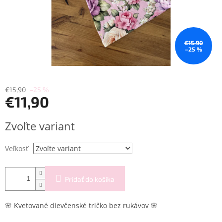
€15,90
–25 %
€15,90
–25 %
€11,90
Jednotková
Zvoľte variant
cena:
Veľkosť
Pridať do košíka
🌸
Kvetované dievčenské tričko bez rukávov
🌸