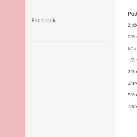
Pod
Facebook
Zlož
0/6m
6/12
1/2 
2/3r
3/4r
5/6r
7/9r