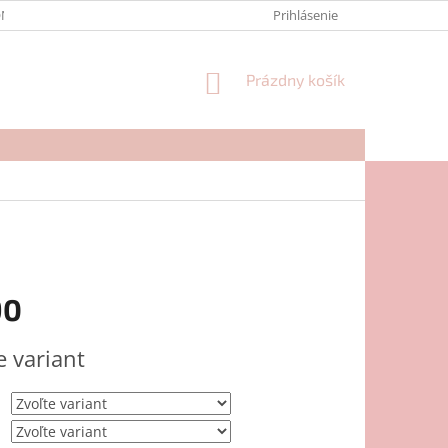
NTAKTY
FORMULÁR NA REKLAMÁCIU
Prihlásenie
NÁKUPNÝ
Prázdny košík
KOŠÍK
90
ová
e variant