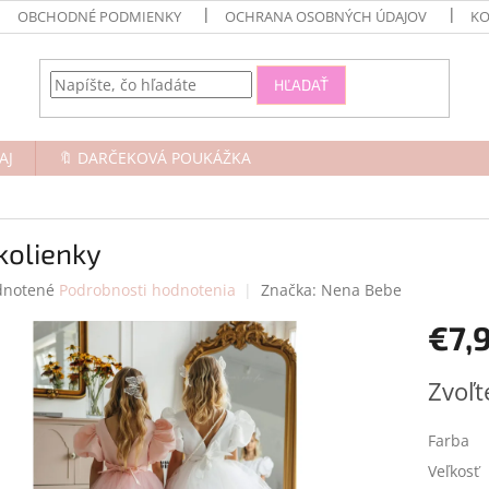
OBCHODNÉ PODMIENKY
OCHRANA OSOBNÝCH ÚDAJOV
KO
HĽADAŤ
AJ
🔖 DARČEKOVÁ POUKÁŽKA
kolienky
rné
notené
Podrobnosti hodnotenia
Značka:
Nena Bebe
enie
€7,
tu
Jednotk
Zvoľt
cena:
čiek.
Farba
Veľkosť