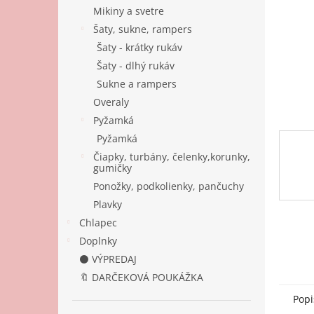
Mikiny a svetre
Šaty, sukne, rampers
Šaty - krátky rukáv
Šaty - dlhý rukáv
Sukne a rampers
Overaly
Pyžamká
Pyžamká
Čiapky, turbány, čelenky,korunky,
gumičky
Ponožky, podkolienky, pančuchy
Plavky
Chlapec
Doplnky
⚫ VÝPREDAJ
🔖 DARČEKOVÁ POUKÁŽKA
Popi