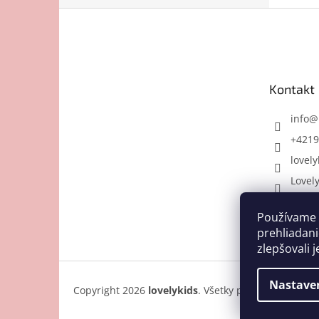
Z
á
p
ä
t
Kontakt
i
e
info
@
+4219
lovely
Lovel
Používame 
prehliadani
zlepšovali j
Nastave
Copyright 2026
lovelykids
. Všetky práva vyhradené