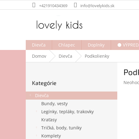
Prejsť
+421910434369
info@lovelykids.sk
na
obsah
Dievča
Chlapec
Doplnky
⚫ VÝPRED
Domov
Dievča
Podkolienky
B
Pod
o
Preskočiť
č
Prieme
Kategórie
Neohod
kategórie
n
hodnot
ý
produk
Dievča
p
je
Bundy, vesty
a
0,0
Legínky, tepláky, trakovky
z
n
5
e
Kraťasy
hviezdi
l
Tričká, body, tuniky
Komplety