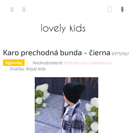
Prejsť
NÁKUP
na
obsah
KOŠÍK
Karo prechodná bunda - čierna
6975/92/
Priemerné
Neohodnotené
Podrobnosti hodnotenia
Výpredaj
hodnotenie
Značka:
Royal kids
produktu
je
0,0
z
5
hviezdičiek.