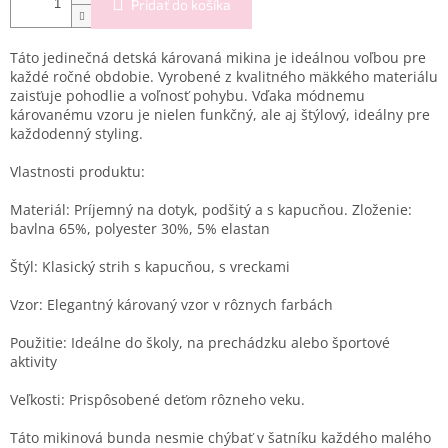
Pridať do košíka
Táto jedinečná detská károvaná mikina je ideálnou voľbou pre
každé ročné obdobie. Vyrobené z kvalitného mäkkého materiálu
zaisťuje pohodlie a voľnosť pohybu. Vďaka módnemu
károvanému vzoru je nielen funkčný, ale aj štýlový, ideálny pre
každodenný styling.
Vlastnosti produktu:
Materiál: Príjemný na dotyk, podšitý a s kapucňou. Zloženie:
bavlna 65%, polyester 30%, 5% elastan
Štýl: Klasický strih s kapucňou, s vreckami
Vzor: Elegantný károvaný vzor v rôznych farbách
Použitie: Ideálne do školy, na prechádzku alebo športové
aktivity
Veľkosti: Prispôsobené deťom rôzneho veku.
Táto mikinová bunda nesmie chýbať v šatníku každého malého