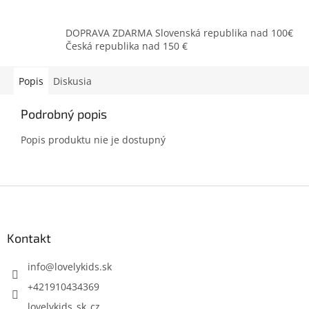
DOPRAVA ZDARMA Slovenská republika nad 100€
Česká republika nad 150 €
Popis
Diskusia
Podrobný popis
Popis produktu nie je dostupný
Z
á
p
ä
Kontakt
t
i
info
@
lovelykids.sk
e
+421910434369
lovelykids_sk_cz