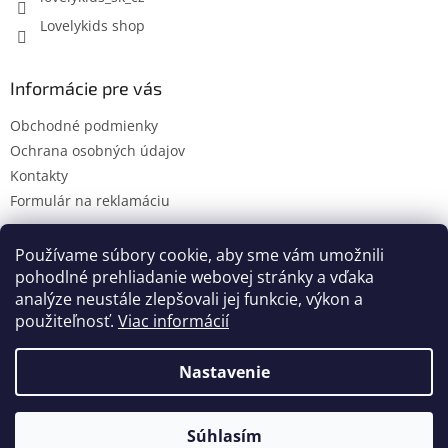
Lovelykids shop
Informácie pre vás
Obchodné podmienky
Ochrana osobných údajov
Kontakty
Formulár na reklamáciu
Používame súbory cookie, aby sme vám umožnili
pohodlné prehliadanie webovej stránky a vďaka
Kontakty
Novinky
analýze neustále zlepšovali jej funkcie, výkon a
použiteľnosť.
Viac informácií
Nastavenie
Vytvoril Shoptet
Súhlasím
Copyright 2026
lovelykids
. Všetky práva vyhradené.