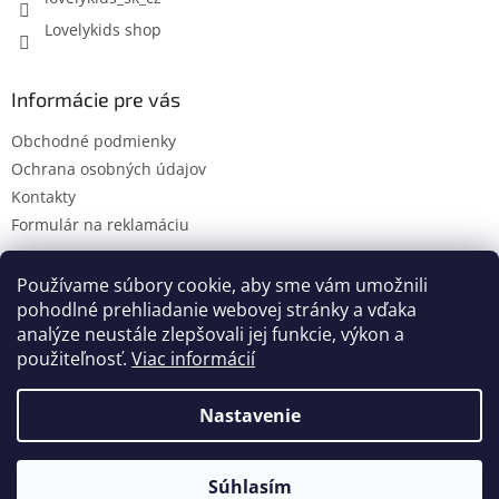
Lovelykids shop
Informácie pre vás
Obchodné podmienky
Ochrana osobných údajov
Kontakty
Formulár na reklamáciu
Používame súbory cookie, aby sme vám umožnili
pohodlné prehliadanie webovej stránky a vďaka
Kontakty
Novinky
analýze neustále zlepšovali jej funkcie, výkon a
použiteľnosť.
Viac informácií
Nastavenie
Vytvoril Shoptet
Súhlasím
Copyright 2026
lovelykids
. Všetky práva vyhradené.