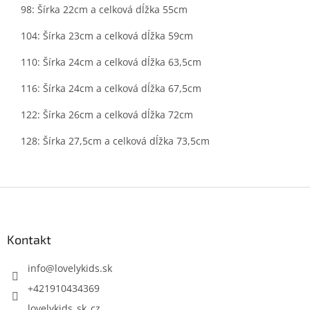
98: Šírka 22cm a celková dĺžka 55cm
104: Šírka 23cm a celková dĺžka 59cm
110: Šírka 24cm a celková dĺžka 63,5cm
116: Šírka 24cm a celková dĺžka 67,5cm
122: Šírka 26cm a celková dĺžka 72cm
128: Šírka 27,5cm a celková dĺžka 73,5cm
Z
á
p
ä
Kontakt
t
i
info
@
lovelykids.sk
e
+421910434369
lovelykids_sk_cz