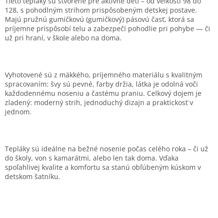
Tieto tepláky sú stvorené pre aktívne deti – od veľkosti 98 do
128, s pohodlným strihom prispôsobeným detskej postave.
Majú pružnú gumičkovú (gumičkový) pásovú časť, ktorá sa
príjemne prispôsobí telu a zabezpečí pohodlie pri pohybe — či
už pri hraní, v škole alebo na doma.
Vyhotovené sú z mäkkého, príjemného materiálu s kvalitným
spracovaním: švy sú pevné, farby držia, látka je odolná voči
každodennému noseniu a častému praniu. Celkový dojem je
zladený: moderný strih, jednoduchý dizajn a praktickosť v
jednom.
Tepláky sú ideálne na bežné nosenie počas celého roka – či už
do školy, von s kamarátmi, alebo len tak doma. Vďaka
spoľahlivej kvalite a komfortu sa stanú obľúbeným kúskom v
detskom šatníku.