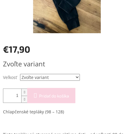
€17,90
Jednotková
Zvoľte variant
cena:
Veľkosť
Pridať do košíka
Chlapčenské tepláky (98 – 128)