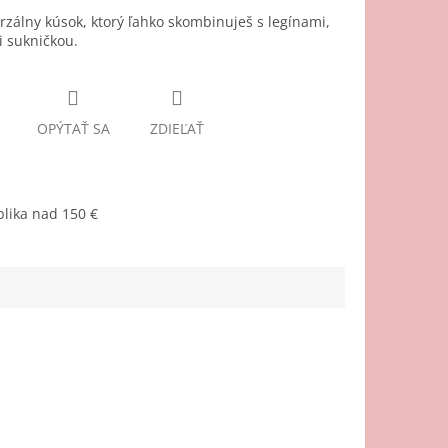
rzálny kúsok, ktorý ľahko skombinuješ s legínami,
či sukničkou.
OPÝTAŤ SA
ZDIEĽAŤ
lika nad 150 €