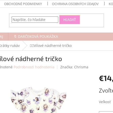
OBCHODNÉ PODMIENKY
OCHRANA OSOBNÝCH ÚDAJOV
KO
HĽADAŤ
AJ
🔖 DARČEKOVÁ POUKÁŽKA
Krátky rukáv
🧚‍♀️Vílové nádherné tričko
️Vílové nádherné tričko
rné
notené
Podrobnosti hodnotenia
Značka:
Chrisma
enie
€14
tu
Jednotk
Zvoľt
cena:
čiek.
Veľkosť