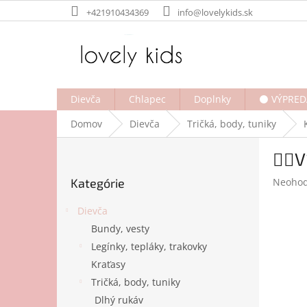
Prejsť
+421910434369
info@lovelykids.sk
na
obsah
Dievča
Chlapec
Doplnky
⚫ VÝPRED
Domov
Dievča
Tričká, body, tuniky
B
🧚‍♀
o
Preskočiť
č
Prieme
Kategórie
Neohod
kategórie
n
hodnot
ý
produk
Dievča
p
je
Bundy, vesty
a
0,0
Legínky, tepláky, trakovky
z
n
5
e
Kraťasy
hviezdi
l
Tričká, body, tuniky
Dlhý rukáv