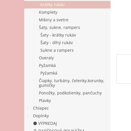
Krátky rukáv
Komplety
Mikiny a svetre
Šaty, sukne, rampers
Šaty - krátky rukáv
Šaty - dlhý rukáv
Sukne a rampers
Overaly
Pyžamká
Pyžamká
Čiapky, turbány, čelenky,korunky,
gumičky
Ponožky, podkolienky, pančuchy
Plavky
Chlapec
Doplnky
⚫ VÝPREDAJ
🔖 DARČEKOVÁ POUKÁŽKA