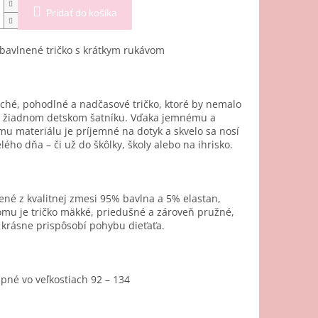
Pridať do košíka
 bavlnené tričko s krátkym rukávom
ché, pohodlné a nadčasové tričko, ktoré by nemalo
v žiadnom detskom šatníku. Vďaka jemnému a
mu materiálu je príjemné na dotyk a skvelo sa nosí
lého dňa – či už do škôlky, školy alebo na ihrisko.
né z kvalitnej zmesi 95% bavlna a 5% elastan,
mu je tričko mäkké, priedušné a zároveň pružné,
 krásne prispôsobí pohybu dieťaťa.
pné vo veľkostiach 92 – 134