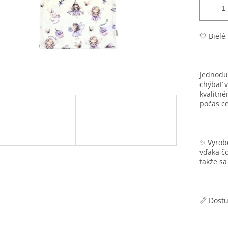
🤍 Bielé
Jednodu
chýbať 
kvalitné
počas ce
✨ Vyrobe
vďaka čo
takže sa
📏 Dostu