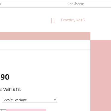
NTAKTY
FORMULÁR NA REKLAMÁCIU
Prihlásenie
NÁKUPNÝ
Prázdny košík
KOŠÍK
,90
ová
e variant