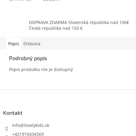
DOPRAVA ZDARMA Slovenská republika nad 100€
Česká republika nad 150 €
Popis
Diskusia
Podrobný popis
Popis produktu nie je dostupný
Z
á
p
ä
Kontakt
t
i
info
@
lovelykids.sk
e
+421910434369