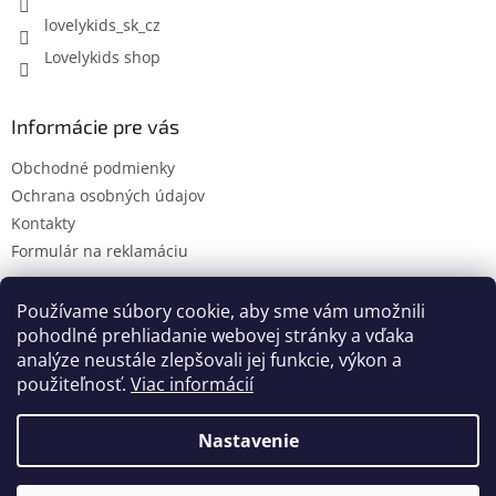
lovelykids_sk_cz
Lovelykids shop
Informácie pre vás
Obchodné podmienky
Ochrana osobných údajov
Kontakty
Formulár na reklamáciu
Používame súbory cookie, aby sme vám umožnili
pohodlné prehliadanie webovej stránky a vďaka
Kontakty
Novinky
analýze neustále zlepšovali jej funkcie, výkon a
použiteľnosť.
Viac informácií
Nastavenie
Vytvoril Shoptet