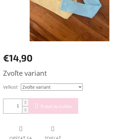
€14,90
Jednotková
Zvoľte variant
cena:
Veľkosť
Pridať do košíka
OPÝTAŤ SA
ZDIEĽAŤ