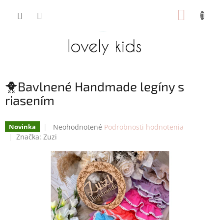
Prejsť
NÁKUP
na
obsah
KOŠÍK
🐥Bavlnené Handmade legíny s
riasením
Priemerné
Neohodnotené
Podrobnosti hodnotenia
Novinka
hodnotenie
Značka:
Zuzi
produktu
je
0,0
z
5
hviezdičiek.