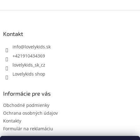
Z
á
p
ä
Kontakt
t
i
info
@
lovelykids.sk
e
+421910434369
lovelykids_sk_cz
Lovelykids shop
Informácie pre vás
Obchodné podmienky
Ochrana osobných údajov
Kontakty
Formulár na reklamáciu