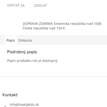
OPÝTAŤ SA
ZDIEĽAŤ
DOPRAVA ZDARMA Slovenská republika nad 100€
Česká republika nad 150 €
Popis
Diskusia
Podrobný popis
Popis produktu nie je dostupný
Z
á
p
ä
Kontakt
t
i
info
@
lovelykids.sk