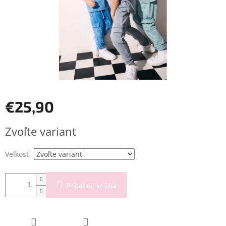
€25,90
Jednotková
Zvoľte variant
cena:
Veľkosť
Pridať do košíka