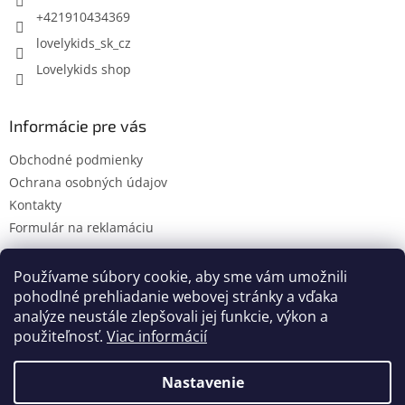
e
+421910434369
lovelykids_sk_cz
Lovelykids shop
Informácie pre vás
Obchodné podmienky
Ochrana osobných údajov
Kontakty
Formulár na reklamáciu
Používame súbory cookie, aby sme vám umožnili
pohodlné prehliadanie webovej stránky a vďaka
Kontakty
Novinky
analýze neustále zlepšovali jej funkcie, výkon a
použiteľnosť.
Viac informácií
Nastavenie
Vytvoril Shoptet