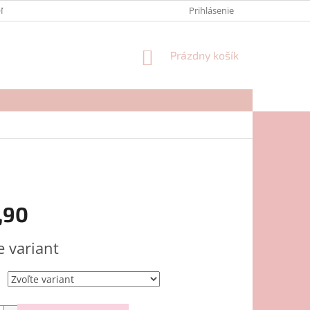
NTAKTY
FORMULÁR NA REKLAMÁCIU
Prihlásenie
NÁKUPNÝ
Prázdny košík
KOŠÍK
,90
ová
e variant