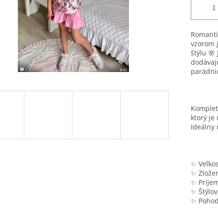
Romanti
vzorom j
štýlu 🌸
dodávajú
parádnic
Komplet 
ktorý je
Ideálny 
✨ Veľkos
✨ Zložen
✨ Príjem
✨ Štýlov
✨ Pohodl