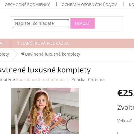
OBCHODNÉ PODMIENKY
OCHRANA OSOBNÝCH ÚDAJOV
KO
HĽADAŤ
AJ
🔖 DARČEKOVÁ POUKÁŽKA
plety
💝Bavlnené luxusné komplety
avlnené luxusné komplety
rné
notené
Podrobnosti hodnotenia
Značka:
Chrisma
enie
€25
tu
Jednotk
Zvoľt
cena:
čiek.
Veľkosť