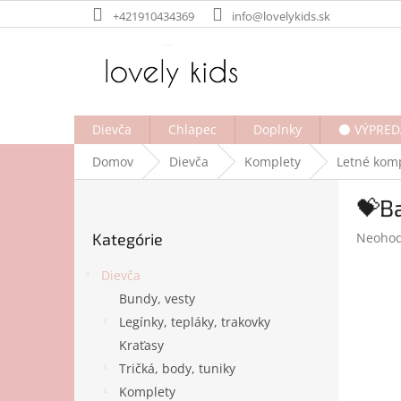
Prejsť
+421910434369
info@lovelykids.sk
na
obsah
Dievča
Chlapec
Doplnky
⚫ VÝPRED
Domov
Dievča
Komplety
Letné kom
B
💝B
o
Preskočiť
č
Prieme
Kategórie
Neohod
kategórie
n
hodnot
ý
produk
Dievča
p
je
Bundy, vesty
a
0,0
Legínky, tepláky, trakovky
z
n
5
e
Kraťasy
hviezdi
l
Tričká, body, tuniky
Komplety