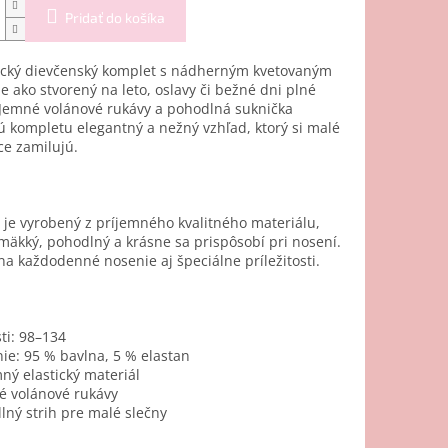
Pridať do košíka
cký dievčenský komplet s nádherným kvetovaným
e ako stvorený na leto, oslavy či bežné dni plné
 Jemné volánové rukávy a pohodlná suknička
 kompletu elegantný a nežný vzhľad, ktorý si malé
e zamilujú.
je vyrobený z príjemného kvalitného materiálu,
 mäkký, pohodlný a krásne sa prispôsobí pri nosení.
na každodenné nosenie aj špeciálne príležitosti.
ti: 98–134
ie: 95 % bavlna, 5 % elastan
ný elastický materiál
é volánové rukávy
ný strih pre malé slečny