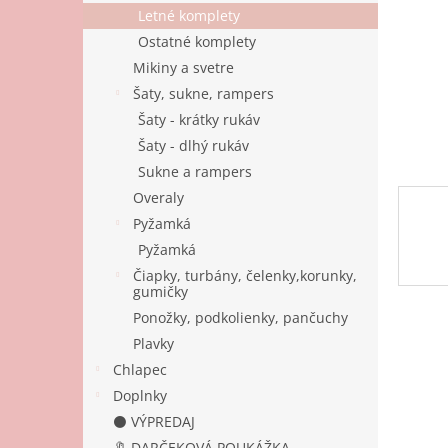
Letné komplety
Ostatné komplety
Mikiny a svetre
Šaty, sukne, rampers
Šaty - krátky rukáv
Šaty - dlhý rukáv
Sukne a rampers
Overaly
Pyžamká
Pyžamká
Čiapky, turbány, čelenky,korunky,
gumičky
Ponožky, podkolienky, pančuchy
Plavky
Chlapec
Doplnky
⚫ VÝPREDAJ
🔖 DARČEKOVÁ POUKÁŽKA