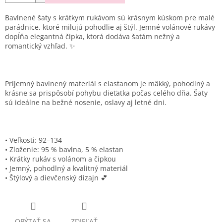
Bavlnené šaty s krátkym rukávom sú krásnym kúskom pre malé
parádnice, ktoré milujú pohodlie aj štýl. Jemné volánové rukávy
dopĺňa elegantná čipka, ktorá dodáva šatám nežný a
romantický vzhľad. ✨
Príjemný bavlnený materiál s elastanom je mäkký, pohodlný a
krásne sa prispôsobí pohybu dieťatka počas celého dňa. Šaty
sú ideálne na bežné nosenie, oslavy aj letné dni.
• Veľkosti: 92–134
• Zloženie: 95 % bavlna, 5 % elastan
• Krátky rukáv s volánom a čipkou
• Jemný, pohodlný a kvalitný materiál
• Štýlový a dievčenský dizajn 💕
OPÝTAŤ SA
ZDIEĽAŤ