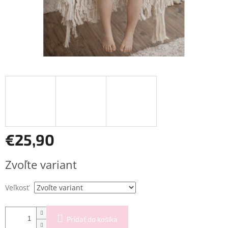
€25,90
Jednotková
Zvoľte variant
cena:
Veľkosť
Pridať do košíka