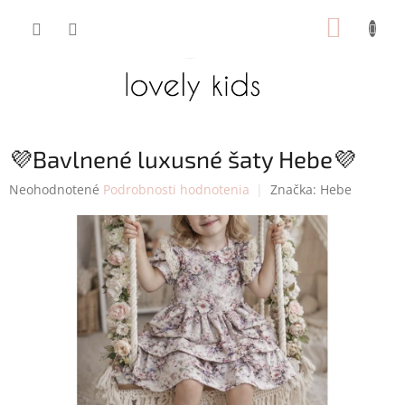
Prejsť
NÁKUP
na
obsah
KOŠÍK
💜Bavlnené luxusné šaty Hebe💜
Priemerné
Neohodnotené
Podrobnosti hodnotenia
Značka:
Hebe
hodnotenie
produktu
je
0,0
z
5
hviezdičiek.