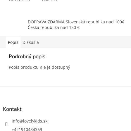
DOPRAVA ZDARMA Slovenská republika nad 100€
Česká republika nad 150 €
Popis
Diskusia
Podrobný popis
Popis produktu nie je dostupný
Z
á
p
ä
Kontakt
t
i
info
@
lovelykids.sk
e
+421910434369