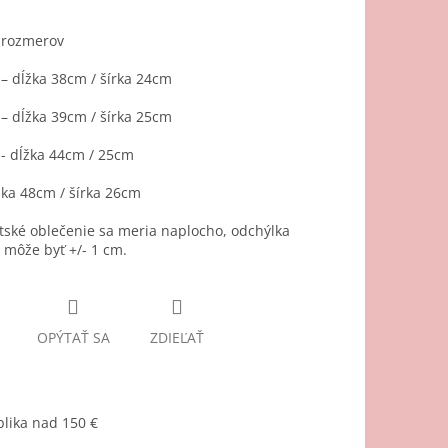
 rozmerov
– dĺžka 38cm / šírka 24cm
– dĺžka 39cm / šírka 25cm
- dĺžka 44cm / 25cm
žka 48cm / šírka 26cm
ské oblečenie sa meria naplocho, odchýlka
môže byť +/- 1 cm.
OPÝTAŤ SA
ZDIEĽAŤ
lika nad 150 €