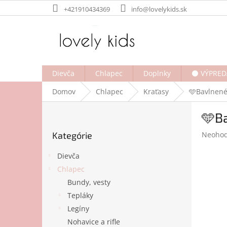
Prejsť
+421910434369
info@lovelykids.sk
na
obsah
Dievča
Chlapec
Doplnky
⚫ VÝPRED
Domov
Chlapec
Kraťasy
🩵Bavlnené 
B
🩵Ba
o
Preskočiť
č
Prieme
Kategórie
Neohod
kategórie
n
hodnot
ý
produk
Dievča
p
je
Chlapec
a
0,0
Bundy, vesty
z
n
5
e
Tepláky
hviezdi
l
Legíny
Nohavice a rifle