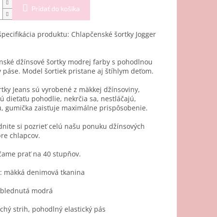
Pridať do košíka
špecifikácia produktu: Chlapčenské šortky Jogger
nské džínsové šortky modrej farby s pohodlnou
páse. Model šortiek pristane aj štíhlym deťom.
tky Jeans sú vyrobené z mäkkej džínsoviny,
ú dieťaťu pohodlie, nekrčia sa, nestláčajú,
, gumička zaisťuje maximálne prispôsobenie.
nite si pozrieť celú našu ponuku džínsových
pre chlapcov.
ame prať na 40 stupňov.
l: mäkká denimová tkanina
yblednutá modrá
hý strih, pohodlný elastický pás