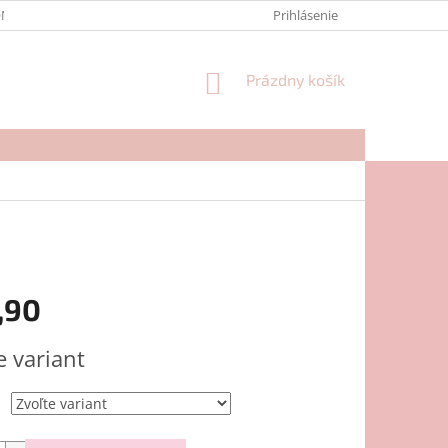
NTAKTY
FORMULÁR NA REKLAMÁCIU
Prihlásenie
NÁKUPNÝ
Prázdny košík
KOŠÍK
,90
ová
e variant