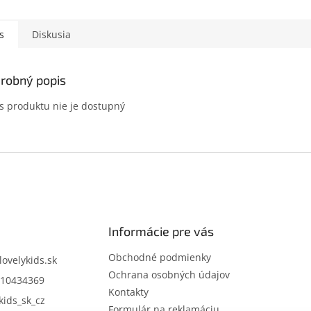
s
Diskusia
robný popis
s produktu nie je dostupný
Informácie pre vás
Obchodné podmienky
lovelykids.sk
Ochrana osobných údajov
10434369
Kontakty
kids_sk_cz
Formulár na reklamáciu