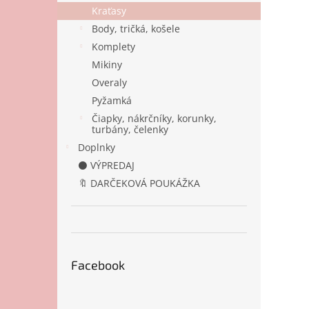
Kraťasy
Body, tričká, košele
Komplety
Mikiny
Overaly
Pyžamká
Čiapky, nákrčníky, korunky,
turbány, čelenky
Doplnky
⚫ VÝPREDAJ
🔖 DARČEKOVÁ POUKÁŽKA
Facebook