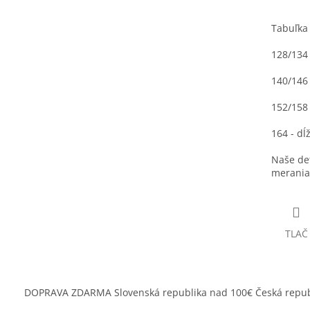
Tabuľka
128/134 
140/146 
152/158 
164 - dĺ
Naše det
merania 
TLAČ
DOPRAVA ZDARMA Slovenská republika nad 100€ Česká repub