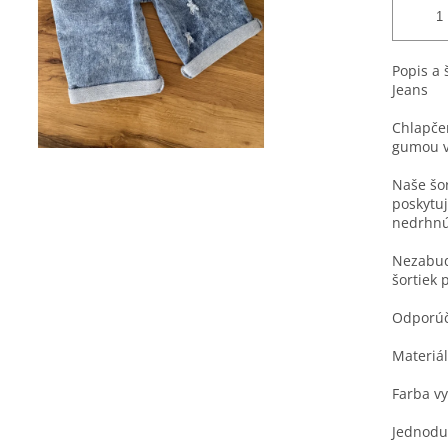
Popis a 
Jeans
Chlapče
gumou v 
Naše šor
poskytuj
nedrhnú
Nezabud
šortiek 
Odporúč
Materiá
Farba v
Jednoduc