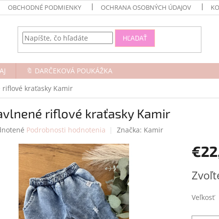
OBCHODNÉ PODMIENKY
OCHRANA OSOBNÝCH ÚDAJOV
KO
HĽADAŤ
AJ
🔖 DARČEKOVÁ POUKÁŽKA
riflové kraťasky Kamir
vlnené riflové kraťasky Kamir
rné
notené
Podrobnosti hodnotenia
Značka:
Kamir
enie
€22
tu
Jednotk
Zvoľt
cena:
čiek.
Veľkosť