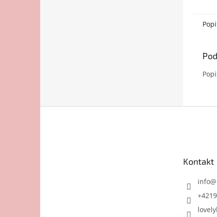
Popi
Pod
Popi
Z
á
p
ä
t
Kontakt
i
e
info
@
+4219
lovely