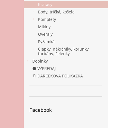
Kraťasy
Body, tričká, košele
Komplety
Mikiny
Overaly
Pyžamká
Čiapky, nákrčníky, korunky,
turbány, čelenky
Doplnky
⚫ VÝPREDAJ
🔖 DARČEKOVÁ POUKÁŽKA
Facebook