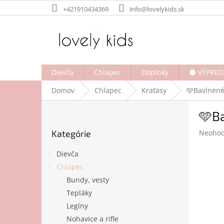
Prejsť
+421910434369
info@lovelykids.sk
na
obsah
Dievča
Chlapec
Doplnky
⚫ VÝPRED
Domov
Chlapec
Kraťasy
🩵Bavlnené 
B
🩵Ba
o
Preskočiť
č
Prieme
Kategórie
Neohod
kategórie
n
hodnot
ý
produk
Dievča
p
je
Chlapec
a
0,0
Bundy, vesty
z
n
5
e
Tepláky
hviezdi
l
Legíny
Nohavice a rifle