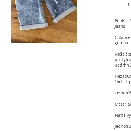
Popis a 
Jeans
Chlapče
gumou v 
Naše šor
poskytuj
nedrhnú
Nezabud
šortiek 
Odporúč
Materiá
Farba v
Jednoduc