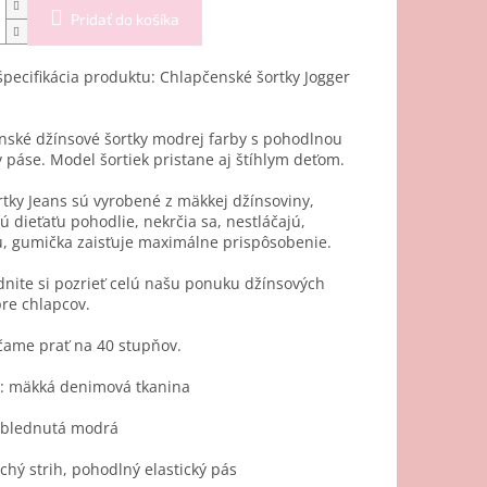
Pridať do košíka
špecifikácia produktu: Chlapčenské šortky Jogger
nské džínsové šortky modrej farby s pohodlnou
páse. Model šortiek pristane aj štíhlym deťom.
tky Jeans sú vyrobené z mäkkej džínsoviny,
ú dieťaťu pohodlie, nekrčia sa, nestláčajú,
, gumička zaisťuje maximálne prispôsobenie.
nite si pozrieť celú našu ponuku džínsových
pre chlapcov.
ame prať na 40 stupňov.
l: mäkká denimová tkanina
yblednutá modrá
hý strih, pohodlný elastický pás