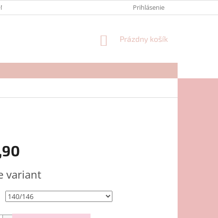
NTAKTY
FORMULÁR NA REKLAMÁCIU
Prihlásenie
NÁKUPNÝ
Prázdny košík
KOŠÍK
,90
ová
e variant