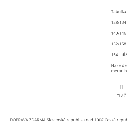
Tabuľka
128/134 
140/146 
152/158 
164 - dĺ
Naše det
merania 
TLAČ
DOPRAVA ZDARMA Slovenská republika nad 100€ Česká repub