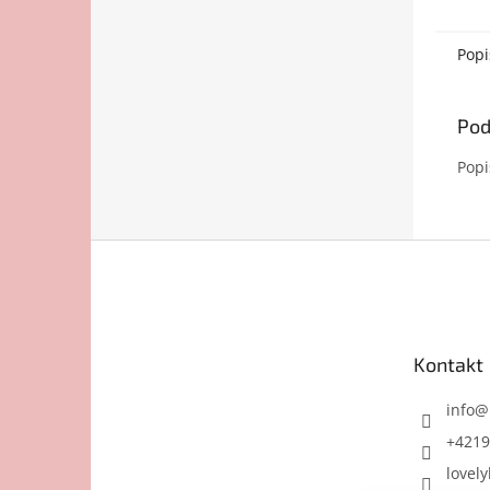
Popi
Pod
Popi
Z
á
p
ä
t
Kontakt
i
e
info
@
+4219
lovely