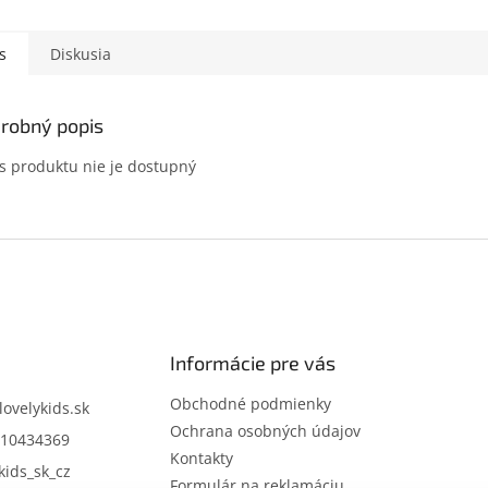
s
Diskusia
robný popis
s produktu nie je dostupný
Informácie pre vás
Obchodné podmienky
lovelykids.sk
Ochrana osobných údajov
10434369
Kontakty
kids_sk_cz
Formulár na reklamáciu