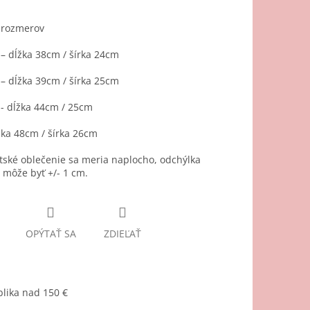
 rozmerov
– dĺžka 38cm / šírka 24cm
– dĺžka 39cm / šírka 25cm
- dĺžka 44cm / 25cm
žka 48cm / šírka 26cm
ské oblečenie sa meria naplocho, odchýlka
môže byť +/- 1 cm.
OPÝTAŤ SA
ZDIEĽAŤ
lika nad 150 €