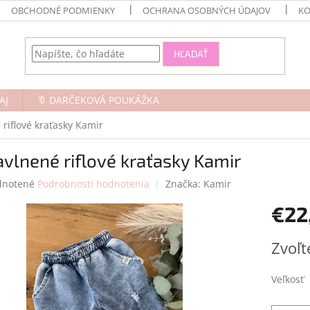
OBCHODNÉ PODMIENKY
OCHRANA OSOBNÝCH ÚDAJOV
KO
HĽADAŤ
AJ
🔖 DARČEKOVÁ POUKÁŽKA
riflové kraťasky Kamir
vlnené riflové kraťasky Kamir
rné
notené
Podrobnosti hodnotenia
Značka:
Kamir
enie
€22
tu
Jednotk
Zvoľt
cena:
čiek.
Veľkosť