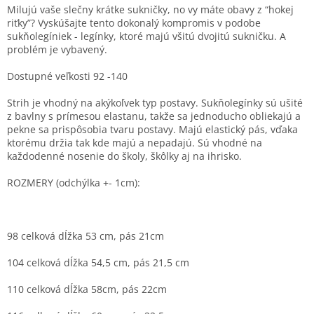
Milujú vaše slečny krátke sukničky, no vy máte obavy z “hokej
riťky”? Vyskúšajte tento dokonalý kompromis v podobe
sukňolegíniek - legínky, ktoré majú všitú dvojitú sukničku. A
problém je vybavený.
Dostupné veľkosti 92 -140
Strih je vhodný na akýkoľvek typ postavy. Sukňolegínky sú ušité
z bavlny s prímesou elastanu, takže sa jednoducho obliekajú a
pekne sa prispôsobia tvaru postavy. Majú elastický pás, vďaka
ktorému držia tak kde majú a nepadajú. Sú vhodné na
každodenné nosenie do školy, škôlky aj na ihrisko.
ROZMERY (odchýlka
+- 1cm
):
98 celková dĺžka 53 cm, pás 21cm
104 celková dĺžka 54,5 cm, pás 21,5 cm
110 celková dĺžka 58cm, pás 22cm