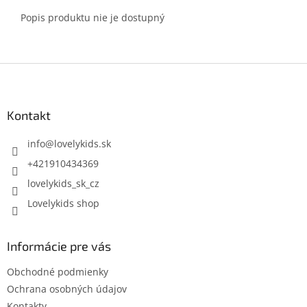
Popis produktu nie je dostupný
Z
á
p
ä
Kontakt
t
i
info
@
lovelykids.sk
e
+421910434369
lovelykids_sk_cz
Lovelykids shop
Informácie pre vás
Obchodné podmienky
Ochrana osobných údajov
Kontakty