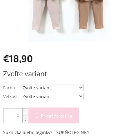
€18,90
Jednotková
Zvoľte variant
cena:
Farba
Veľkosť
Pridať do košíka
Suknička alebo legínky? - SUKŇOLEGÍNKY