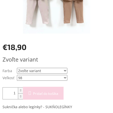
€18,90
Jednotková
Zvoľte variant
cena:
Farba
Veľkosť
Pridať do košíka
Suknička alebo legínky? - SUKŇOLEGÍNKY