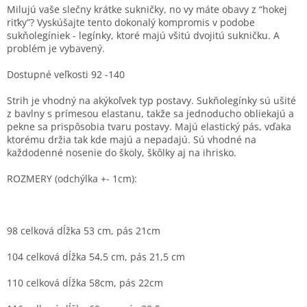
Milujú vaše slečny krátke sukničky, no vy máte obavy z “hokej
riťky”? Vyskúšajte tento dokonalý kompromis v podobe
sukňolegíniek - legínky, ktoré majú všitú dvojitú sukničku. A
problém je vybavený.
Dostupné veľkosti 92 -140
Strih je vhodný na akýkoľvek typ postavy. Sukňolegínky sú ušité
z bavlny s prímesou elastanu, takže sa jednoducho obliekajú a
pekne sa prispôsobia tvaru postavy. Majú elastický pás, vďaka
ktorému držia tak kde majú a nepadajú. Sú vhodné na
každodenné nosenie do školy, škôlky aj na ihrisko.
ROZMERY (odchýlka
+- 1cm
):
98 celková dĺžka 53 cm, pás 21cm
104 celková dĺžka 54,5 cm, pás 21,5 cm
110 celková dĺžka 58cm, pás 22cm