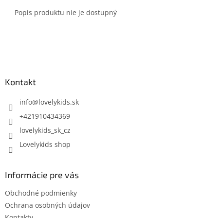
Popis produktu nie je dostupný
Z
á
p
ä
Kontakt
t
i
info
@
lovelykids.sk
e
+421910434369
lovelykids_sk_cz
Lovelykids shop
Informácie pre vás
Obchodné podmienky
Ochrana osobných údajov
Kontakty