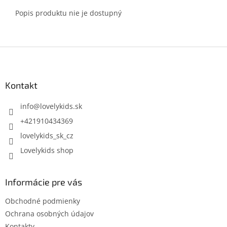
Popis produktu nie je dostupný
Z
á
p
ä
Kontakt
t
i
info
@
lovelykids.sk
e
+421910434369
lovelykids_sk_cz
Lovelykids shop
Informácie pre vás
Obchodné podmienky
Ochrana osobných údajov
Kontakty