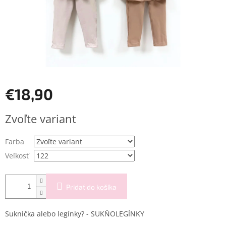
€18,90
Jednotková
Zvoľte variant
cena:
Farba
Veľkosť
Pridať do košíka
Suknička alebo legínky? - SUKŇOLEGÍNKY