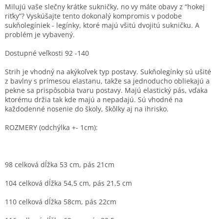
Milujú vaše slečny krátke sukničky, no vy máte obavy z “hokej
riťky”? Vyskúšajte tento dokonalý kompromis v podobe
sukňolegíniek - legínky, ktoré majú všitú dvojitú sukničku. A
problém je vybavený.
Dostupné veľkosti 92 -140
Strih je vhodný na akýkoľvek typ postavy. Sukňolegínky sú ušité
z bavlny s prímesou elastanu, takže sa jednoducho obliekajú a
pekne sa prispôsobia tvaru postavy. Majú elastický pás, vďaka
ktorému držia tak kde majú a nepadajú. Sú vhodné na
každodenné nosenie do školy, škôlky aj na ihrisko.
ROZMERY (odchýlka
+- 1cm
):
98 celková dĺžka 53 cm, pás 21cm
104 celková dĺžka 54,5 cm, pás 21,5 cm
110 celková dĺžka 58cm, pás 22cm