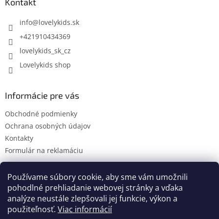
ä
Kontakt
t
i
info
@
lovelykids.sk
e
+421910434369
lovelykids_sk_cz
Lovelykids shop
Informácie pre vás
Obchodné podmienky
Ochrana osobných údajov
Kontakty
Formulár na reklamáciu
Používame súbory cookie, aby sme vám umožnili
pohodlné prehliadanie webovej stránky a vďaka
Kontakty
Novinky
analýze neustále zlepšovali jej funkcie, výkon a
použiteľnosť.
Viac informácií