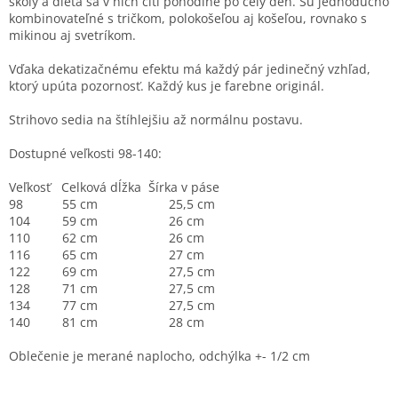
školy a dieťa sa v nich cíti pohodlne po celý deň. Sú jednoducho
kombinovateľné s tričkom, polokošeľou aj košeľou, rovnako s
mikinou aj svetríkom.
Vďaka dekatizačnému efektu má každý pár jedinečný vzhľad,
ktorý upúta pozornosť. Každý kus je farebne originál.
Strihovo sedia na štíhlejšiu až normálnu postavu.
Dostupné veľkosti 98-140:
Veľkosť Celková dĺžka Šírka v páse
98 55 cm 25,5 cm
104 59 cm 26 cm
110 62 cm 26 cm
116 65 cm 27 cm
122 69 cm 27,5 cm
128 71 cm 27,5 cm
134 77 cm 27,5 cm
140 81 cm 28 cm
Oblečenie je merané naplocho, odchýlka +- 1/2 cm