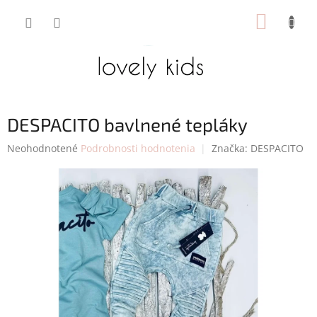
Prejsť
NÁKUP
na
obsah
KOŠÍK
DESPACITO bavlnené tepláky
Priemerné
Neohodnotené
Podrobnosti hodnotenia
Značka:
DESPACITO
hodnotenie
produktu
je
0,0
z
5
hviezdičiek.