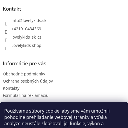
p
ä
Kontakt
t
i
info
@
lovelykids.sk
e
+421910434369
lovelykids_sk_cz
Lovelykids shop
Informácie pre vás
Obchodné podmienky
Ochrana osobných údajov
Kontakty
Formulár na reklamáciu
Používame súbory cookie, aby sme vám umožnili
pohodlné prehliadanie webovej stránky a vďaka
Kontakty
Novinky
analýze neustále zlepšovali jej funkcie, výkon a