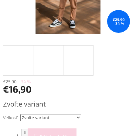
€25,90
–34 %
€25,90
–34 %
€16,90
Jednotková
Zvoľte variant
cena:
Veľkosť