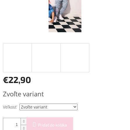
€22,90
Jednotková
Zvoľte variant
cena:
Veľkosť
Pridať do košíka