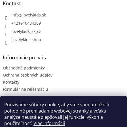
ä
Kontakt
t
i
info
@
lovelykids.sk
e
+421910434369
lovelykids_sk_cz
Lovelykids shop
Informácie pre vás
Obchodné podmienky
Ochrana osobných údajov
Kontakty
Formulár na reklamáciu
Používame súbory cookie, aby sme vám umožnili
pohodlné prehliadanie webovej stránky a vďaka
Kontakty
Novinky
analýze neustále zlepšovali jej funkcie, výkon a
použiteľnosť.
Viac informácií