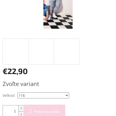
€22,90
Jednotková
Zvoľte variant
cena:
Veľkosť
Pridať do košíka