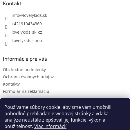
ä
Kontakt
t
i
info
@
lovelykids.sk
e
+421910434369
lovelykids_sk_cz
Lovelykids shop
Informácie pre vás
Obchodné podmienky
Ochrana osobných údajov
Kontakty
Formulár na reklamáciu
Používame súbory cookie, aby sme vám umožnili
pohodlné prehliadanie webovej stránky a vďaka
Kontakty
Novinky
analýze neustále zlepšovali jej funkcie, výkon a
použiteľnosť.
Viac informácií