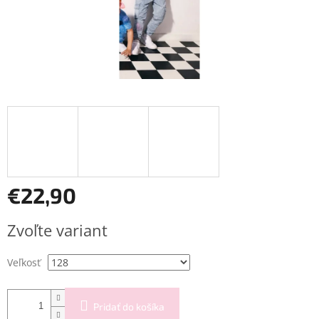
€22,90
Jednotková
Zvoľte variant
cena:
Veľkosť
Pridať do košíka