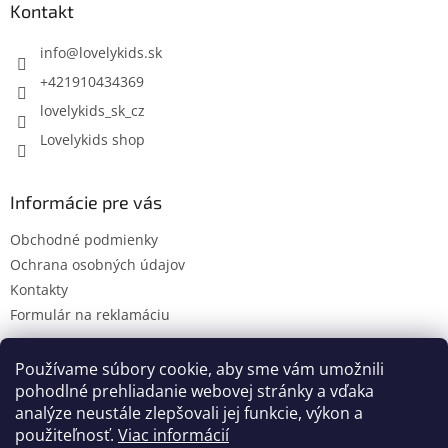
ä
Kontakt
t
i
info
@
lovelykids.sk
e
+421910434369
lovelykids_sk_cz
Lovelykids shop
Informácie pre vás
Obchodné podmienky
Ochrana osobných údajov
Kontakty
Formulár na reklamáciu
Používame súbory cookie, aby sme vám umožnili
pohodlné prehliadanie webovej stránky a vďaka
Kontakty
Novinky
analýze neustále zlepšovali jej funkcie, výkon a
použiteľnosť.
Viac informácií