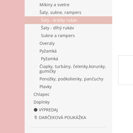
Mikiny a svetre
Šaty, sukne, rampers
Šaty - krátky rukáv
Šaty - dlhý rukáv
Sukne a rampers
Overaly
Pyžamká
Pyžamká
Čiapky, turbány, čelenky,korunky,
gumičky
Ponožky, podkolienky, pančuchy
Plavky
Chlapec
Doplnky
⚫ VÝPREDAJ
🔖 DARČEKOVÁ POUKÁŽKA