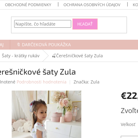
OBCHODNÉ PODMIENKY
OCHRANA OSOBNÝCH ÚDAJOV
KO
HĽADAŤ
AJ
🔖 DARČEKOVÁ POUKÁŽKA
Šaty - krátky rukáv
🍒Čerešničkové šaty Zula
rešničkové šaty Zula
rné
notené
Podrobnosti hodnotenia
Značka:
Zula
enie
€22
tu
Jednotk
Zvoľt
cena:
čiek.
Veľkosť