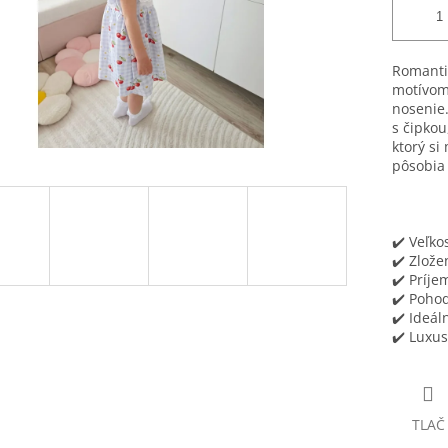
Romanti
motívom 
nosenie
s čipko
ktorý si
pôsobia 
✔️ Veľkos
✔️ Zlože
✔️ Príje
✔️ Pohod
✔️ Ideál
✔️ Luxus
TLAČ