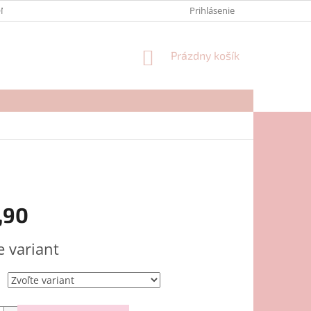
NTAKTY
FORMULÁR NA REKLAMÁCIU
Prihlásenie
NÁKUPNÝ
Prázdny košík
KOŠÍK
,90
ová
e variant