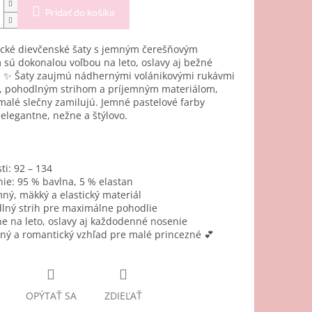
Pridať do košíka
cké dievčenské šaty s jemným čerešňovým
sú dokonalou voľbou na leto, oslavy aj bežné
. ✨ Šaty zaujmú nádhernými volánikovými rukávmi
u, pohodlným strihom a príjemným materiálom,
 malé slečny zamilujú. Jemné pastelové farby
elegantne, nežne a štýlovo.
ti: 92 – 134
nie: 95 % bavlna, 5 % elastan
mný, mäkký a elastický materiál
lný strih pre maximálne pohodlie
ne na leto, oslavy aj každodenné nosenie
ný a romantický vzhľad pre malé princezné 💕
OPÝTAŤ SA
ZDIEĽAŤ