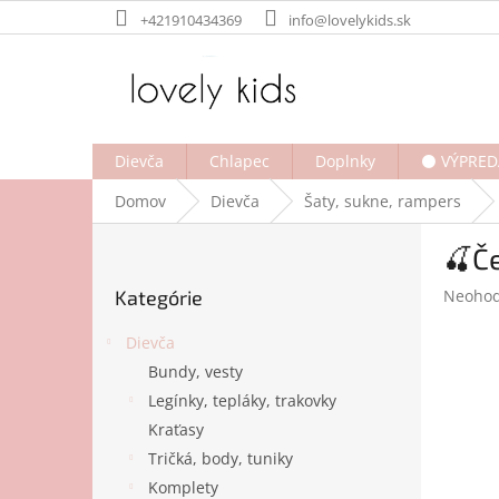
Prejsť
+421910434369
info@lovelykids.sk
na
obsah
Dievča
Chlapec
Doplnky
⚫ VÝPRED
Domov
Dievča
Šaty, sukne, rampers
B
🍒Če
o
Preskočiť
č
Prieme
Kategórie
Neohod
kategórie
n
hodnot
ý
produk
Dievča
p
je
Bundy, vesty
a
0,0
Legínky, tepláky, trakovky
z
n
5
e
Kraťasy
hviezdi
l
Tričká, body, tuniky
Komplety