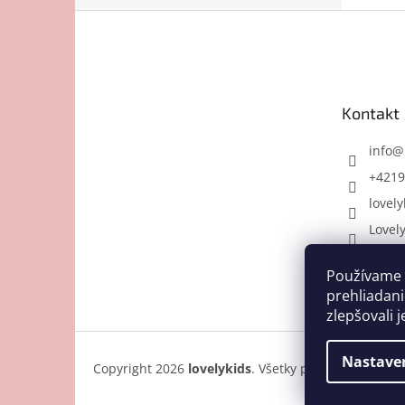
Z
á
p
ä
t
Kontakt
i
e
info
@
+4219
lovely
Lovel
Používame 
prehliadani
zlepšovali j
Nastave
Copyright 2026
lovelykids
. Všetky práva vyhradené