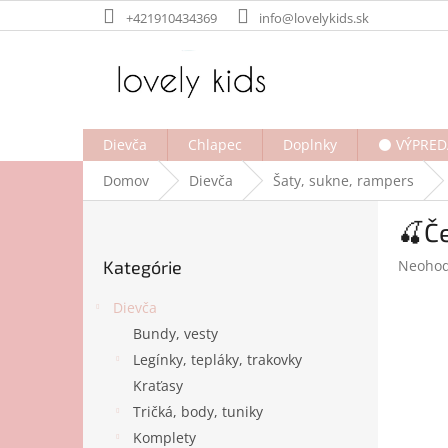
Prejsť
+421910434369
info@lovelykids.sk
na
obsah
Dievča
Chlapec
Doplnky
⚫ VÝPRED
Domov
Dievča
Šaty, sukne, rampers
B
🍒Če
o
Preskočiť
č
Prieme
Kategórie
Neohod
kategórie
n
hodnot
ý
produk
Dievča
p
je
Bundy, vesty
a
0,0
Legínky, tepláky, trakovky
z
n
5
e
Kraťasy
hviezdi
l
Tričká, body, tuniky
Komplety