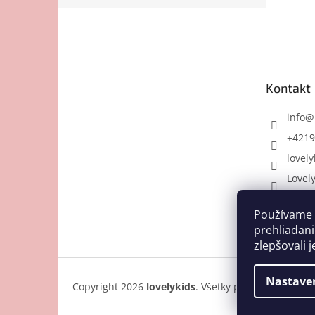
Z
á
p
ä
t
Kontakt
i
e
info
@
+4219
lovely
Lovel
Používame 
prehliadani
zlepšovali j
Nastave
Copyright 2026
lovelykids
. Všetky práva vyhradené