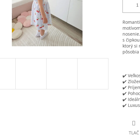
Romanti
motívom 
nosenie
s čipko
ktorý si
pôsobia 
✔️ Veľkos
✔️ Zlože
✔️ Príje
✔️ Pohod
✔️ Ideál
✔️ Luxus
TLAČ