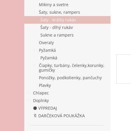
Mikiny a svetre
Šaty, sukne, rampers
Šaty - krátky rukáv
Šaty - dlhý rukáv
Sukne a rampers
Overaly
Pyžamká
Pyžamká
Čiapky, turbány, čelenky,korunky,
gumičky
Ponožky, podkolienky, pančuchy
Plavky
Chlapec
Doplnky
⚫ VÝPREDAJ
🔖 DARČEKOVÁ POUKÁŽKA