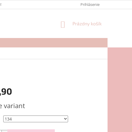
NTAKTY
FORMULÁR NA REKLAMÁCIU
Prihlásenie
NÁKUPNÝ
Prázdny košík
KOŠÍK
,90
ová
e variant