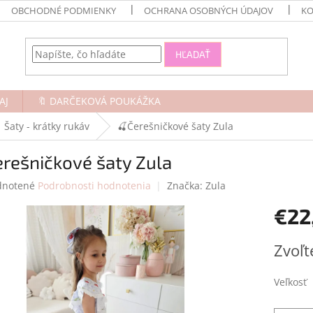
OBCHODNÉ PODMIENKY
OCHRANA OSOBNÝCH ÚDAJOV
KO
HĽADAŤ
AJ
🔖 DARČEKOVÁ POUKÁŽKA
Šaty - krátky rukáv
🍒Čerešničkové šaty Zula
rešničkové šaty Zula
rné
notené
Podrobnosti hodnotenia
Značka:
Zula
enie
€22
tu
Jednotk
Zvoľt
cena:
čiek.
Veľkosť