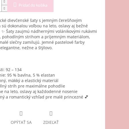
Pridať do košíka
cké dievčenské šaty s jemným čerešňovým
sú dokonalou voľbou na leto, oslavy aj bežné
. ✨ Šaty zaujmú nádhernými volánikovými rukávmi
u, pohodlným strihom a príjemným materiálom,
 malé slečny zamilujú. Jemné pastelové farby
elegantne, nežne a štýlovo.
ti: 92 – 134
nie: 95 % bavlna, 5 % elastan
mný, mäkký a elastický materiál
lný strih pre maximálne pohodlie
ne na leto, oslavy aj každodenné nosenie
ný a romantický vzhľad pre malé princezné 💕
OPÝTAŤ SA
ZDIEĽAŤ