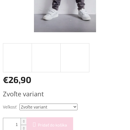
€26,90
Jednotková
Zvoľte variant
cena:
Veľkosť
Pridať do košíka