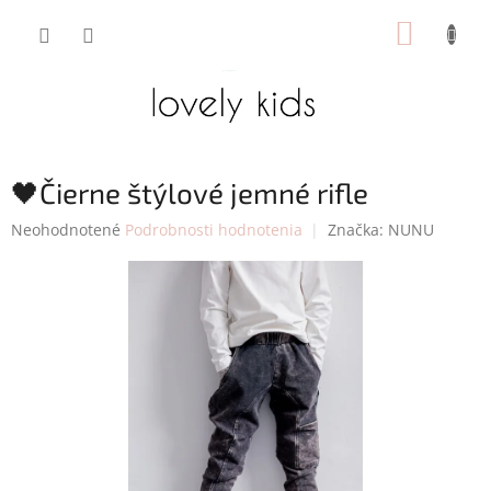
Prejsť
NÁKUP
na
obsah
KOŠÍK
🖤Čierne štýlové jemné rifle
Priemerné
Neohodnotené
Podrobnosti hodnotenia
Značka:
NUNU
hodnotenie
produktu
je
0,0
z
5
hviezdičiek.