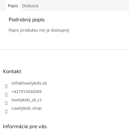
Popis
Diskusia
Podrobný popis
Popis produktu nie je dostupný
Z
á
p
ä
Kontakt
t
i
info
@
lovelykids.sk
e
+421910434369
lovelykids_sk_cz
Lovelykids shop
Informácie pre vás