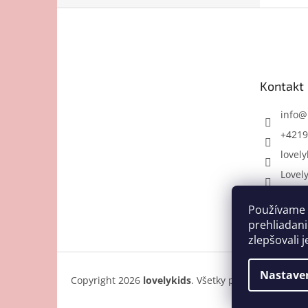
Z
á
p
ä
t
Kontakt
i
e
info
@
+4219
lovely
Lovel
Používame 
prehliadani
zlepšovali j
Nastave
Copyright 2026
lovelykids
. Všetky práva vyhradené