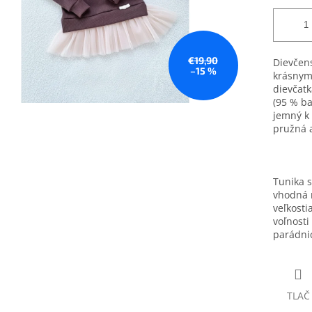
€19,90
Dievčens
–15 %
krásnym
dievčatk
(95 % ba
jemný k 
pružná 
Tunika s
vhodná n
veľkosti
voľnosti
parádnic
TLAČ