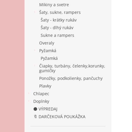
Mikiny a svetre
Šaty, sukne, rampers
Šaty - krátky rukáv
Šaty - dlhý rukáv
Sukne a rampers
Overaly
Pyžamká
Pyžamká
Čiapky, turbány, čelenky,korunky,
gumičky
Ponožky, podkolienky, pančuchy
Plavky
Chlapec
Doplnky
⚫ VÝPREDAJ
🔖 DARČEKOVÁ POUKÁŽKA