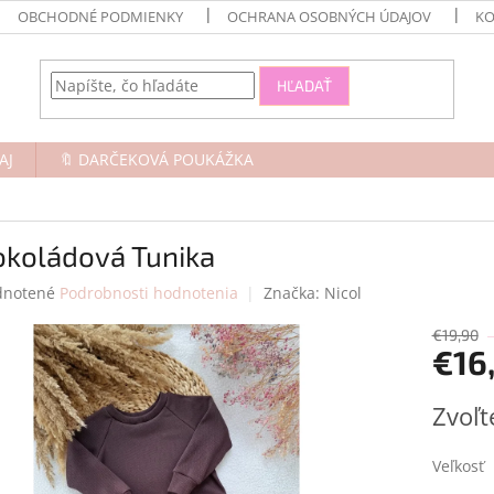
OBCHODNÉ PODMIENKY
OCHRANA OSOBNÝCH ÚDAJOV
KO
HĽADAŤ
AJ
🔖 DARČEKOVÁ POUKÁŽKA
okoládová Tunika
rné
notené
Podrobnosti hodnotenia
Značka:
Nicol
enie
tu
€19,90
€16
Jednotk
Zvoľt
cena:
čiek.
Veľkosť