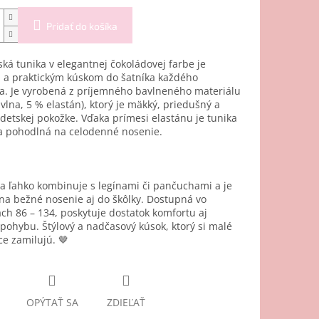
Pridať do košíka
ká tunika v elegantnej čokoládovej farbe je
 a praktickým kúskom do šatníka každého
a. Je vyrobená z príjemného bavlneného materiálu
vlna, 5 % elastán), ktorý je mäkký, priedušný a
detskej pokožke. Vďaka prímesi elastánu je tunika
a pohodlná na celodenné nosenie.
a ľahko kombinuje s legínami či pančuchami a je
a bežné nosenie aj do škôlky. Dostupná vo
ach 86 – 134, poskytuje dostatok komfortu aj
 pohybu. Štýlový a nadčasový kúsok, ktorý si malé
e zamilujú. 🤎
OPÝTAŤ SA
ZDIEĽAŤ