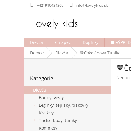
Prejsť
+421910434369
info@lovelykids.sk
na
obsah
Dievča
Chlapec
Doplnky
⚫ VÝPRED
Domov
Dievča
🤎Čokoládová Tunika
B
🤎Č
o
Preskočiť
č
Prieme
Kategórie
Neohod
kategórie
n
hodnot
ý
produk
Dievča
p
je
Bundy, vesty
a
0,0
Legínky, tepláky, trakovky
z
n
5
e
Kraťasy
hviezdi
l
Tričká, body, tuniky
Komplety