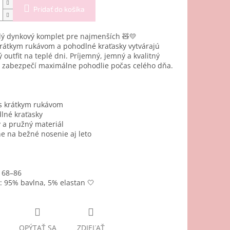
Pridať do košíka
lý dynkový komplet pre najmenších 🧸💛
rátkym rukávom a pohodlné kraťasky vytvárajú
 outfit na teplé dni. Príjemný, jemný a kvalitný
l zabezpečí maximálne pohodlie počas celého dňa.
s krátkym rukávom
lné kraťasky
 a pružný materiál
e na bežné nosenie aj leto
: 68–86
: 95% bavlna, 5% elastan 🤍
OPÝTAŤ SA
ZDIEĽAŤ