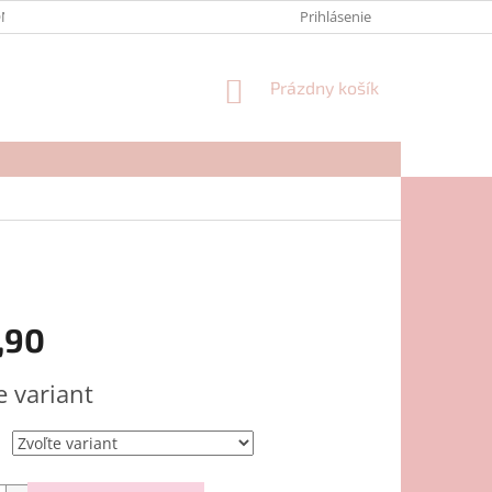
NTAKTY
FORMULÁR NA REKLAMÁCIU
Prihlásenie
NÁKUPNÝ
Prázdny košík
KOŠÍK
,90
ová
e variant