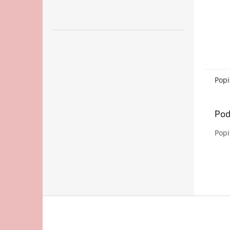
Popi
Pod
Popi
Z
á
p