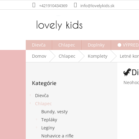
Prejsť
+421910434369
info@lovelykids.sk
na
obsah
Dievča
Chlapec
Doplnky
⚫ VÝPRED
Domov
Chlapec
Komplety
Letné ko
B
🦖Di
o
Preskočiť
č
Prieme
Kategórie
Neohod
kategórie
n
hodnot
ý
produk
Dievča
p
je
Chlapec
a
0,0
Bundy, vesty
z
n
5
e
Tepláky
hviezdi
l
Legíny
Nohavice a rifle