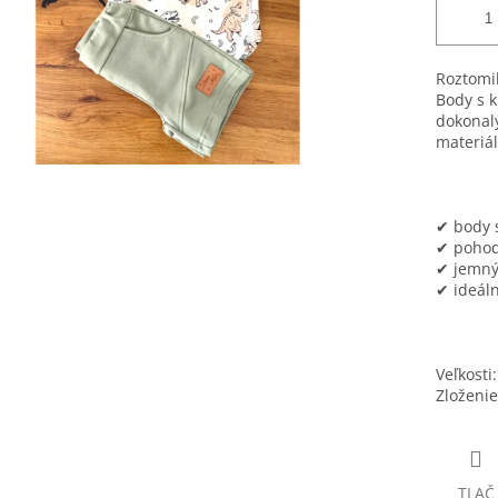
Roztomi
Body s k
dokonalý
materiá
✔ body 
✔ pohod
✔ jemný
✔ ideáln
Veľkosti
Zloženie
TLAČ