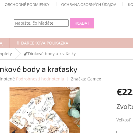
OBCHODNÉ PODMIENKY
OCHRANA OSOBNÝCH ÚDAJOV
KO
HĽADAŤ
AJ
🔖 DARČEKOVÁ POUKÁŽKA
mplety
🦖Dinkové body a kraťasky
nkové body a kraťasky
rné
notené
Podrobnosti hodnotenia
Značka:
Gamex
enie
€22
tu
Jednotk
Zvoľt
cena:
čiek.
Veľkosť