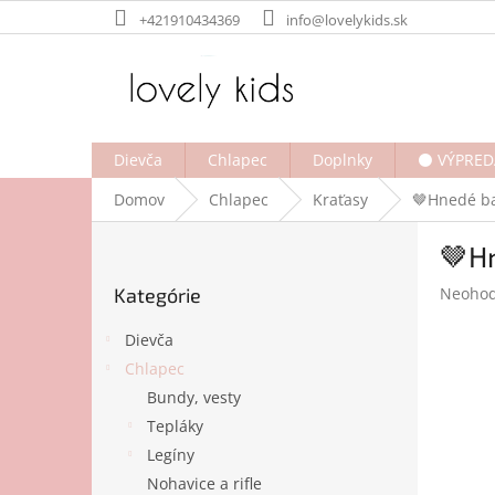
Prejsť
+421910434369
info@lovelykids.sk
na
obsah
Dievča
Chlapec
Doplnky
⚫ VÝPRED
Domov
Chlapec
Kraťasy
🤎Hnedé ba
B
🤎H
o
Preskočiť
č
Prieme
Kategórie
Neohod
kategórie
n
hodnot
ý
produk
Dievča
p
je
Chlapec
a
0,0
Bundy, vesty
z
n
5
e
Tepláky
hviezdi
l
Legíny
Nohavice a rifle