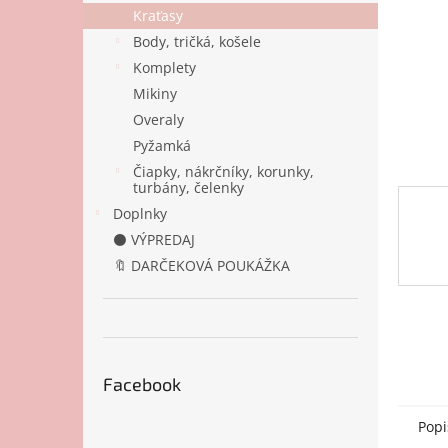
Kraťasy
Body, tričká, košele
Komplety
Mikiny
Overaly
Pyžamká
Čiapky, nákrčníky, korunky,
turbány, čelenky
Doplnky
⚫ VÝPREDAJ
🔖 DARČEKOVÁ POUKÁŽKA
Facebook
Popi