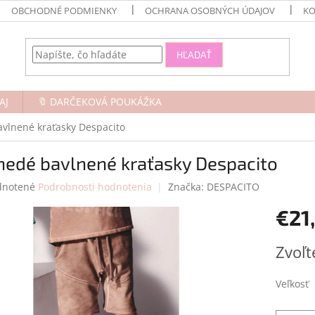
OBCHODNÉ PODMIENKY
OCHRANA OSOBNÝCH ÚDAJOV
KO
HĽADAŤ
AJ
🔖 DARČEKOVÁ POUKÁŽKA
vlnené kraťasky Despacito
nedé bavlnené kraťasky Despacito
rné
notené
Podrobnosti hodnotenia
Značka:
DESPACITO
enie
€21
tu
Jednotk
Zvoľt
cena:
čiek.
Veľkosť