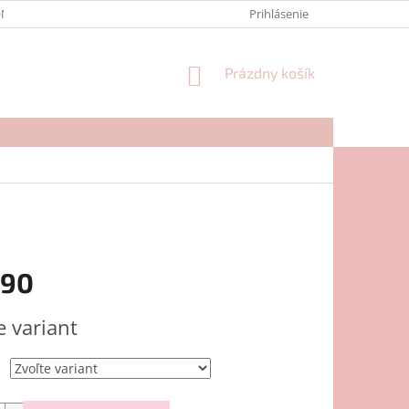
NTAKTY
FORMULÁR NA REKLAMÁCIU
Prihlásenie
NÁKUPNÝ
Prázdny košík
KOŠÍK
,90
ová
e variant