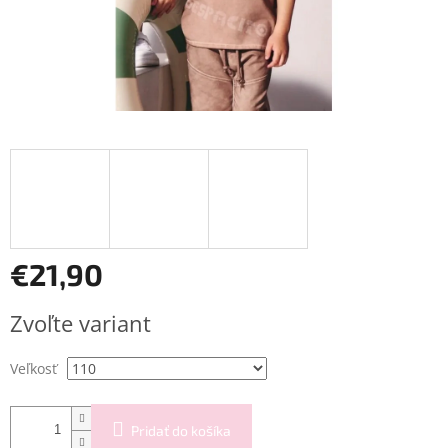
€21,90
Jednotková
Zvoľte variant
cena:
Veľkosť
Pridať do košíka