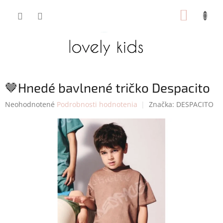
Prejsť
NÁKUP
na
obsah
KOŠÍK
🤎Hnedé bavlnené tričko Despacito
Priemerné
Neohodnotené
Podrobnosti hodnotenia
Značka:
DESPACITO
hodnotenie
produktu
je
0,0
z
5
hviezdičiek.