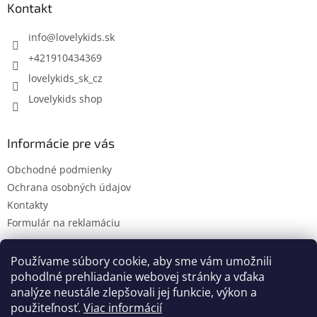
ä
Kontakt
t
i
info
@
lovelykids.sk
e
+421910434369
lovelykids_sk_cz
Lovelykids shop
Informácie pre vás
Obchodné podmienky
Ochrana osobných údajov
Kontakty
Formulár na reklamáciu
Používame súbory cookie, aby sme vám umožnili
pohodlné prehliadanie webovej stránky a vďaka
Kontakty
Novinky
analýze neustále zlepšovali jej funkcie, výkon a
použiteľnosť.
Viac informácií