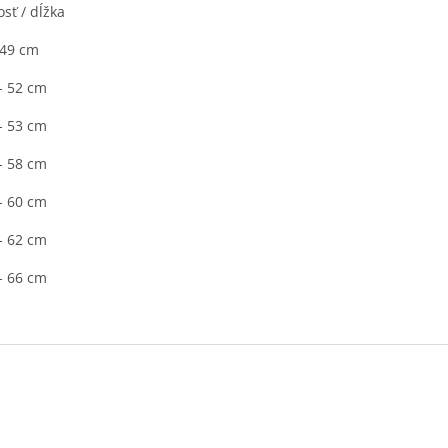
osť / dĺžka
 49 cm
- 52 cm
- 53 cm
- 58 cm
- 60 cm
- 62 cm
- 66 cm