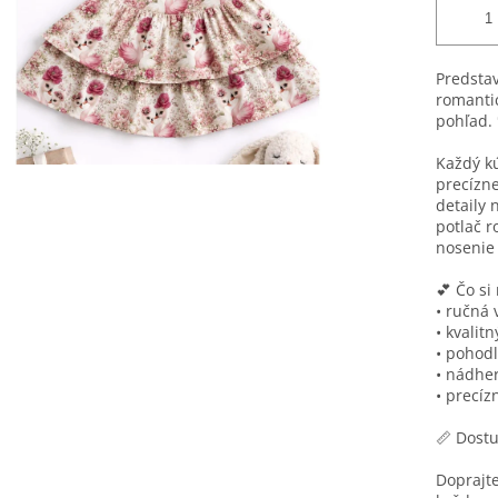
Predsta
romantic
pohľad. 
Každý k
precízne
detaily 
potlač r
nosenie 
💕 Čo si
• ručná 
• kvalit
• pohodl
• nádher
• precíz
📏 Dostu
Doprajte