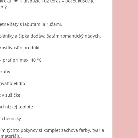
roku. 💗 K dispozícii už teraz – počet kusov je
ený.
etné šaty s labuťami a ružami.
olániky a čipka dodáva šatám romantický nádych.
rostlivosť o produkt
 • prať pri max. 40 °C
aruby
ívať bielidlo
ť v sušičke
pri nízkej teplote
iť chemicky
m týchto pokynov si komplet zachová farby, tvar a
materiálu.