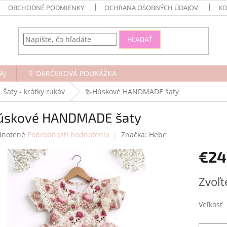
OBCHODNÉ PODMIENKY
OCHRANA OSOBNÝCH ÚDAJOV
KO
HĽADAŤ
AJ
🔖 DARČEKOVÁ POUKÁŽKA
Šaty - krátky rukáv
🪿Húskové HANDMADE šaty
úskové HANDMADE šaty
rné
notené
Podrobnosti hodnotenia
Značka:
Hebe
enie
€24
tu
Jednotk
Zvoľt
cena:
čiek.
Veľkosť