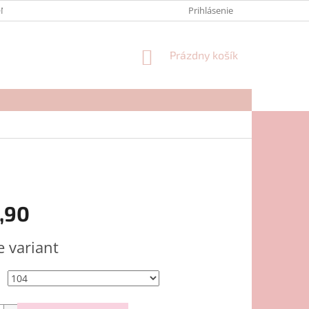
NTAKTY
FORMULÁR NA REKLAMÁCIU
Prihlásenie
NÁKUPNÝ
Prázdny košík
KOŠÍK
,90
ová
e variant