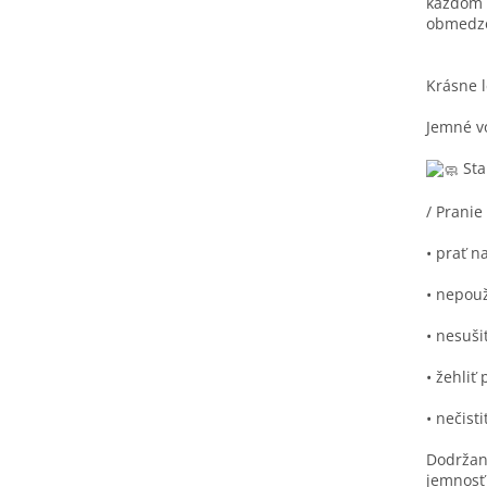
každom k
obmedz
Krásne l
Jemné v
Sta
/ Pranie
• prať n
• nepouž
• nesuši
• žehliť 
• nečist
Dodržaní
jemnosť 