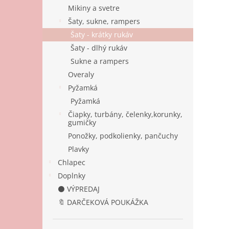
Mikiny a svetre
Šaty, sukne, rampers
Šaty - krátky rukáv
Šaty - dlhý rukáv
Sukne a rampers
Overaly
Pyžamká
Pyžamká
Čiapky, turbány, čelenky,korunky,
gumičky
Ponožky, podkolienky, pančuchy
Plavky
Chlapec
Doplnky
⚫ VÝPREDAJ
🔖 DARČEKOVÁ POUKÁŽKA