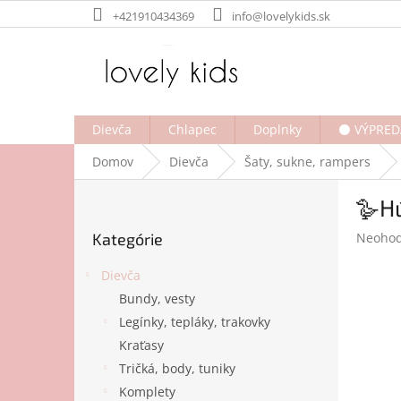
Prejsť
+421910434369
info@lovelykids.sk
na
obsah
Dievča
Chlapec
Doplnky
⚫ VÝPRED
Domov
Dievča
Šaty, sukne, rampers
B
🪿H
o
Preskočiť
č
Prieme
Kategórie
Neohod
kategórie
n
hodnot
ý
produk
Dievča
p
je
Bundy, vesty
a
0,0
Legínky, tepláky, trakovky
z
n
5
e
Kraťasy
hviezdi
l
Tričká, body, tuniky
Komplety