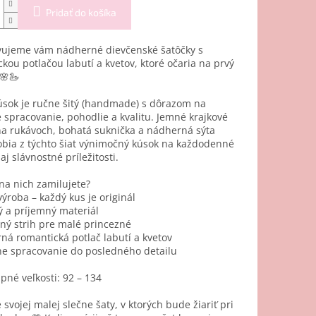
Pridať do košíka
vujeme vám nádherné dievčenské šatôčky s
kou potlačou labutí a kvetov, ktoré očaria na prvý
🌸🦢
úsok je
ručne šitý (handmade)
s dôrazom na
 spracovanie, pohodlie a kvalitu. Jemné krajkové
na rukávoch, bohatá suknička a nádherná sýta
obia z týchto šiat výnimočný kúsok na každodenné
aj slávnostné príležitosti.
 na nich zamilujete?
výroba – každý kus je originál
ný a príjemný materiál
ný strih pre malé princezné
ná romantická potlač labutí a kvetov
ne spracovanie do posledného detailu
pné veľkosti:
92 – 134
 svojej malej slečne šaty, v ktorých bude žiariť pri