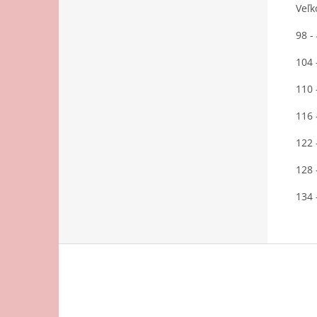
Veľk
98 -
104 
110 
116 
122 
128 
134 
Z
á
p
ä
t