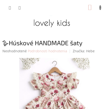
Prejsť
NÁKUP
na
obsah
KOŠÍK
🪿Húskové HANDMADE šaty
Priemerné
Neohodnotené
Podrobnosti hodnotenia
Značka:
Hebe
hodnotenie
produktu
je
0,0
z
5
hviezdičiek.