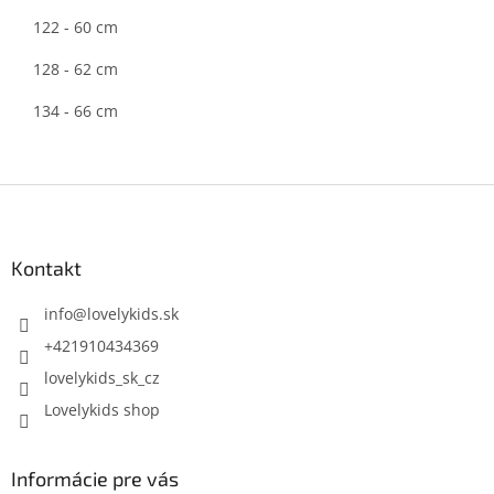
122 - 60 cm
128 - 62 cm
134 - 66 cm
Z
á
p
ä
Kontakt
t
i
info
@
lovelykids.sk
e
+421910434369
lovelykids_sk_cz
Lovelykids shop
Informácie pre vás