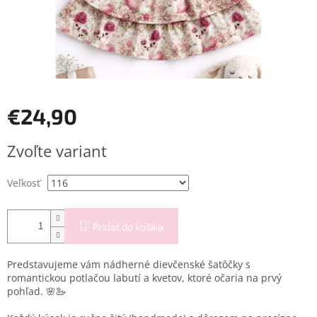
€24,90
Jednotková
Zvoľte variant
cena:
Veľkosť
Pridať do košíka
Predstavujeme vám nádherné dievčenské šatôčky s
romantickou potlačou labutí a kvetov, ktoré očaria na prvý
pohľad. 🌸🦢