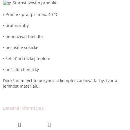
Starostlivosť o produkt
/ Pranie • prať pri max. 40 °C
• prať naruby
• nepoužívať bielidlo
• nesušiť v sušičke
• žehliť pri nízkej teplote
• nečistiť chemicky
Dodržaním týchto pokynov si komplet zachová farby, tvar a
jemnosť materiálu.
Detailné informácie