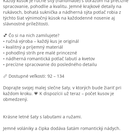
Každý kúsok je
ručne šitý (handmade)
s dôrazom na precízne
spracovanie, pohodlie a kvalitu. Jemné krajkové detaily na
rukávoch, bohatá suknička a nádherná sýta potlač robia z
týchto šiat výnimočný kúsok na každodenné nosenie aj
slávnostné príležitosti.
💕 Čo si na nich zamilujete?
• ručná výroba – každý kus je originál
• kvalitný a príjemný materiál
• pohodlný strih pre malé princezné
• nádherná romantická potlač labutí a kvetov
• precízne spracovanie do posledného detailu
📏 Dostupné veľkosti:
92 – 134
Doprajte svojej malej slečne šaty, v ktorých bude žiariť pri
každom kroku. 💗 K dispozícii už teraz – počet kusov je
obmedzený.
Krásne letné šaty s labuťami a ružami.
Jemné volániky a čipka dodáva šatám romantický nádych.