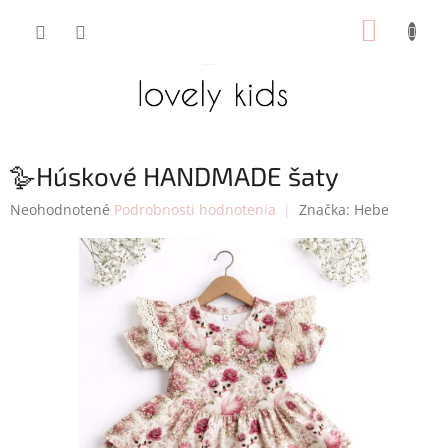
Prejsť
NÁKUP
na
obsah
KOŠÍK
🪿Húskové HANDMADE šaty
Priemerné
Neohodnotené
Podrobnosti hodnotenia
Značka:
Hebe
hodnotenie
produktu
je
0,0
z
5
hviezdičiek.