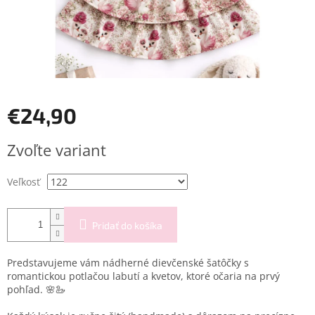
€24,90
Jednotková
Zvoľte variant
cena:
Veľkosť
Pridať do košíka
Predstavujeme vám nádherné dievčenské šatôčky s
romantickou potlačou labutí a kvetov, ktoré očaria na prvý
pohľad. 🌸🦢