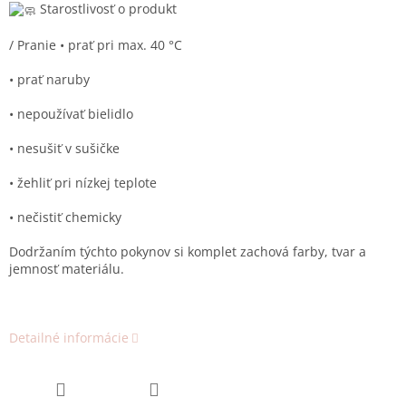
Starostlivosť o produkt
/ Pranie • prať pri max. 40 °C
• prať naruby
• nepoužívať bielidlo
• nesušiť v sušičke
• žehliť pri nízkej teplote
• nečistiť chemicky
Dodržaním týchto pokynov si komplet zachová farby, tvar a
jemnosť materiálu.
Detailné informácie