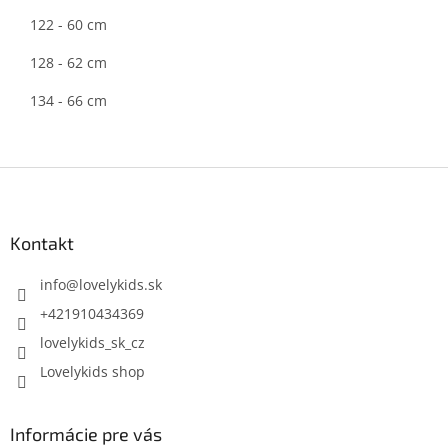
122 - 60 cm
128 - 62 cm
134 - 66 cm
Z
á
p
ä
Kontakt
t
i
info
@
lovelykids.sk
e
+421910434369
lovelykids_sk_cz
Lovelykids shop
Informácie pre vás