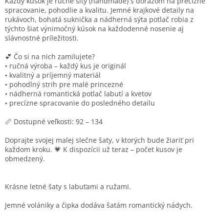
Každý kúsok je
ručne šitý (handmade)
s dôrazom na precízne
spracovanie, pohodlie a kvalitu. Jemné krajkové detaily na
rukávoch, bohatá suknička a nádherná sýta potlač robia z
týchto šiat výnimočný kúsok na každodenné nosenie aj
slávnostné príležitosti.
💕 Čo si na nich zamilujete?
• ručná výroba – každý kus je originál
• kvalitný a príjemný materiál
• pohodlný strih pre malé princezné
• nádherná romantická potlač labutí a kvetov
• precízne spracovanie do posledného detailu
📏 Dostupné veľkosti:
92 – 134
Doprajte svojej malej slečne šaty, v ktorých bude žiariť pri
každom kroku. 💗 K dispozícii už teraz – počet kusov je
obmedzený.
Krásne letné šaty s labuťami a ružami.
Jemné volániky a čipka dodáva šatám romantický nádych.