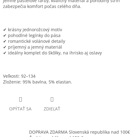
Jemné pastelové farby, kvalitný materiál a pohodlný strih
zabezpečia komfort počas celého dňa.
✔ krásny jednorožcový motív
✔ pohodlné legínky do pása
✔ romantické volánové detaily
✔ príjemný a jemný materiál
✔ ideálny komplet do škôlky, na ihrisko aj oslavy
Veľkosti: 92–134
Zloženie: 95% bavlna, 5% elastan.
OPÝTAŤ SA
ZDIEĽAŤ
DOPRAVA ZDARMA Slovenská republika nad 100€