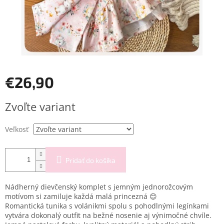
€26,90
Jednotková
Zvoľte variant
cena:
Veľkosť
Pridať do košíka
Nádherný dievčenský komplet s jemným jednorožcovým
motívom si zamiluje každá malá princezná 😊
Romantická tunika s volánikmi spolu s pohodlnými legínkami
vytvára dokonalý outfit na bežné nosenie aj výnimočné chvíle.