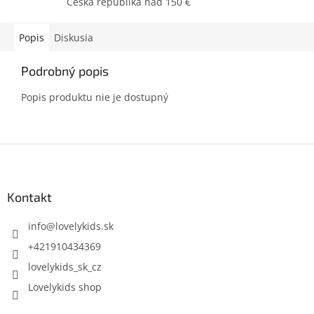
Česká republika nad 150 €
Popis
Diskusia
Podrobný popis
Popis produktu nie je dostupný
Z
á
p
ä
Kontakt
t
i
info
@
lovelykids.sk
e
+421910434369
lovelykids_sk_cz
Lovelykids shop