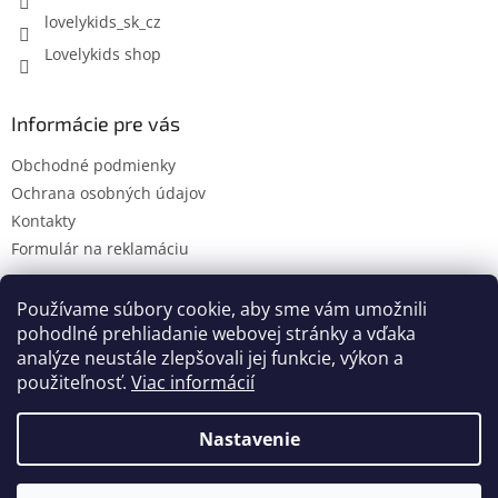
lovelykids_sk_cz
Lovelykids shop
Informácie pre vás
Obchodné podmienky
Ochrana osobných údajov
Kontakty
Formulár na reklamáciu
Používame súbory cookie, aby sme vám umožnili
pohodlné prehliadanie webovej stránky a vďaka
Kontakty
Novinky
analýze neustále zlepšovali jej funkcie, výkon a
použiteľnosť.
Viac informácií
Nastavenie
Vytvoril Shoptet