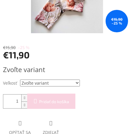
€15,90
–25 %
€15,90
–25 %
€11,90
Jednotková
Zvoľte variant
cena:
Veľkosť
Pridať do košíka
OPÝTAŤ SA
ZDIEĽAŤ