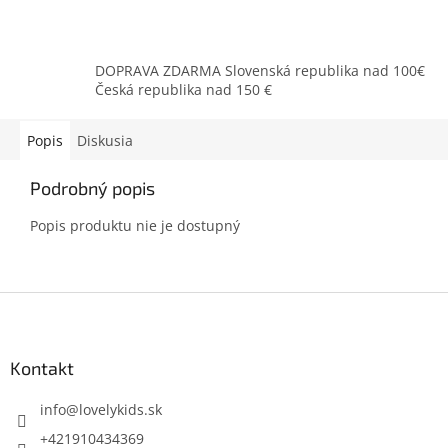
DOPRAVA ZDARMA Slovenská republika nad 100€
Česká republika nad 150 €
Popis
Diskusia
Podrobný popis
Popis produktu nie je dostupný
Z
á
p
ä
Kontakt
t
i
info
@
lovelykids.sk
e
+421910434369