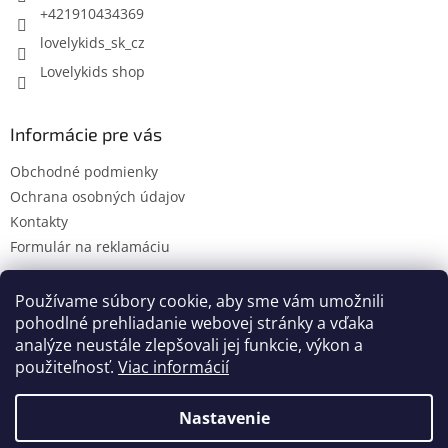
e
+421910434369
lovelykids_sk_cz
Lovelykids shop
Informácie pre vás
Obchodné podmienky
Ochrana osobných údajov
Kontakty
Formulár na reklamáciu
Používame súbory cookie, aby sme vám umožnili
pohodlné prehliadanie webovej stránky a vďaka
Kontakty
Novinky
analýze neustále zlepšovali jej funkcie, výkon a
použiteľnosť.
Viac informácií
Nastavenie
Vytvoril Shoptet