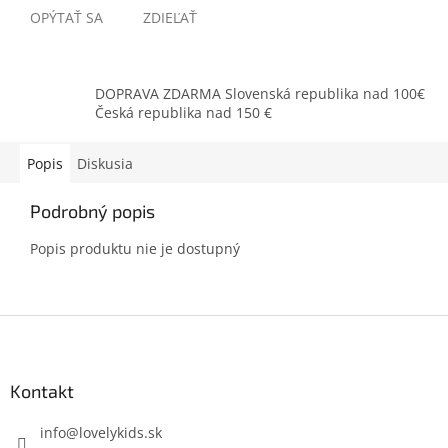
OPÝTAŤ SA
ZDIEĽAŤ
DOPRAVA ZDARMA Slovenská republika nad 100€
Česká republika nad 150 €
Popis
Diskusia
Podrobný popis
Popis produktu nie je dostupný
Z
á
p
ä
Kontakt
t
i
info
@
lovelykids.sk