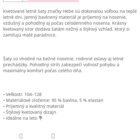
Kvetované letné šaty značky Hebe sú dokonalou voľbou na teplé
letné dni. Jemný bavlnený materiál je príjemný na nosenie,
vzdušný a pohodlný aj počas celodenného nosenia. Krásny
kvetovaný vzor dodáva šatám nežný a štýlový vzhľad, ktorý si
zamilujú malé parádnice.
Šaty sú vhodné na bežné nosenie, rodinné oslavy aj letné
prechádzky. Pohodlný strih zabezpečí voľnosť pohybu a
maximálny komfort počas celého dňa.
• Veľkosti: 104–128
• Materiálové zloženie: 95 % bavlna, 5 % elastan
• Príjemný a kvalitný materiál
• Štýlový kvetovaný dizajn
• Ideálne na leto 💐