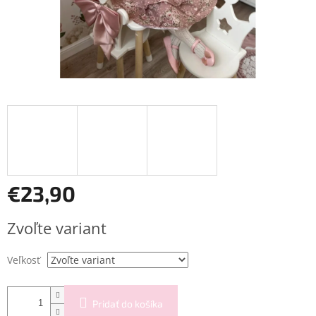
€23,90
Jednotková
Zvoľte variant
cena:
Veľkosť
Pridať do košíka