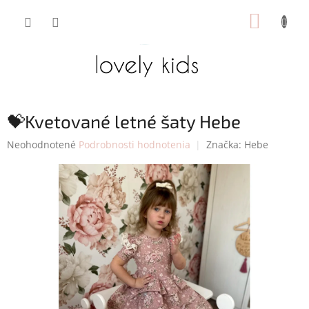
Prejsť
NÁKUP
na
obsah
KOŠÍK
💝Kvetované letné šaty Hebe
Priemerné
Neohodnotené
Podrobnosti hodnotenia
Značka:
Hebe
hodnotenie
produktu
je
0,0
z
5
hviezdičiek.